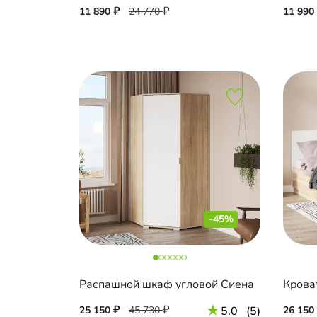
11 890
24 770
11 990
-45%
Распашной шкаф угловой Сиена
Крова
25 150
45 730
5.0
(5)
26 150