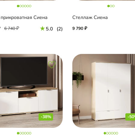
 прикроватная Сиена
Стеллаж Сиена
6 740
5.0
(2)
9 790
-38%
-5