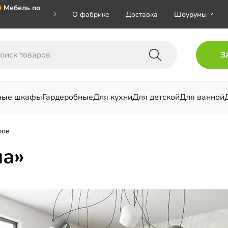
 Мебель по
О фабрике
Доставка
Шоурумы
🎁🎁🎁 при
З
ал на номер
ные шкафы
Гардеробные
Для кухни
Для детской
Для ванной
льни
ров
на»