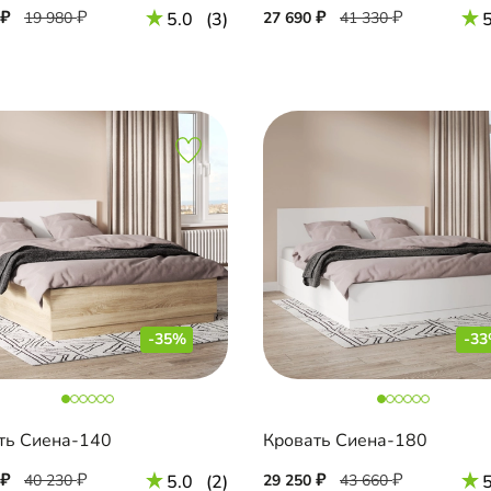
19 980
5.0
(3)
27 690
41 330
5
-35%
-3
ть Сиена-140
Кровать Сиена-180
40 230
5.0
(2)
29 250
43 660
5