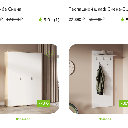
мба Сиена
Распашной шкаф Сиена-3.
17 820
5.0
(1)
27 890
55 780
5
-70%
-3