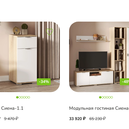
-34%
-4
 Сиена-1.1
Модульная гостиная Сиена
9 470
33 920
65 230