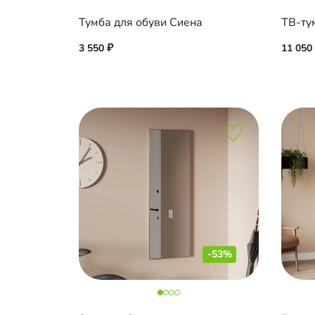
Тумба для обуви Сиена
ТВ-ту
3 550
11 050
-53%