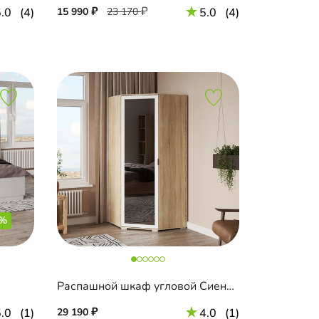
.0
(4)
15 990
23 170
5.0
(4)
3%
Распашной шкаф угловой Сиена с зеркалом
.0
(1)
29 190
4.0
(1)