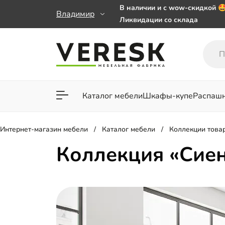
В наличии и с wow-скидкой 
Владимир
Ликвидации со склада
Мебель на заказ. Выбирайте 
заказе от 50 000 ₽
Важно! Наш Whatsapp переех
+79101813475 💌
Каталог мебели
Шкафы-купе
Распаш
Для гостиной
Для спа
Интернет-магазин мебели
Каталог мебели
Коллекции това
Коллекция «Сие