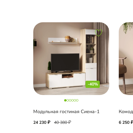
-40%
Модульная гостиная Сиена-1
Комод
24 230
40 380
6 250