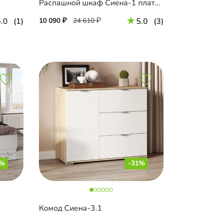
Распашной шкаф Сиена-1 платяной
.0
(1)
10 090
24 610
5.0
(3)
3%
-31%
Комод Сиена-3.1