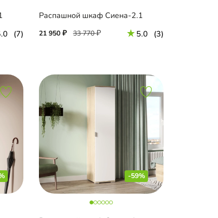
1
Распашной шкаф Сиена-2.1
.0
(7)
21 950
33 770
5.0
(3)
8%
-59%