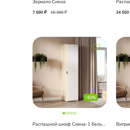
Зеркало Сиена
Распа
7 690
16 360
24 550
-52%
Распашной шкаф Сиена-1 бельевой
Витри