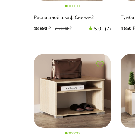
Распашной шкаф Сиена-2
Тумба
18 890
25 880
5.0
(7)
4 850