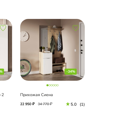
8%
-34%
-2
Прихожая Сиена
22 950
34 770
5.0
(1)