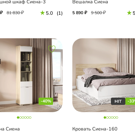
шной шкаф Сиена-3
Вешалка Сиена
81 830
5.0
(1)
5 890
9 500
5
-40%
-3
на Сиена
Кровать Сиена-160