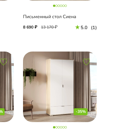
Письменный стол Сиена
8 690
13 170
5.0
(1)
0%
-35%