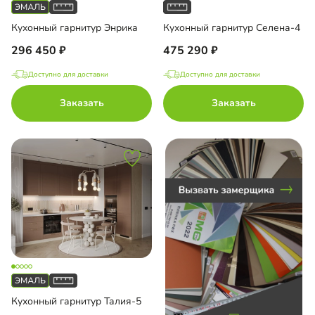
Кухонный гарнитур Энрика
Кухонный гарнитур Селена-4
до
296 450
475 290
Доступно для доставки
Доступно для доставки
с пленкой ПВХ
Заказать
Заказать
с эмалью
Кухонный гарнитур Талия-5