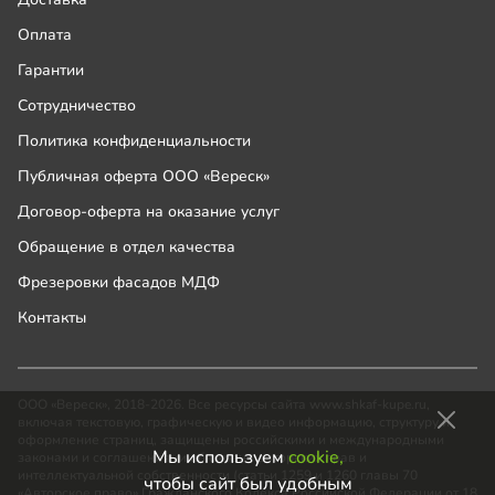
Оплата
Гарантии
Сотрудничество
Политика конфиденциальности
Публичная оферта ООО «Вереск»
Договор-оферта на оказание услуг
Обращение в отдел качества
Фрезеровки фасадов МДФ
Контакты
ООО «Вереск», 2018-2026. Все ресурсы сайта www.shkaf-kupe.ru,
включая текстовую, графическую и видео информацию, структуру и
оформление страниц, защищены российскими и международными
Мы используем
cookie,
законами и соглашениями об охране авторских прав и
интеллектуальной собственности (статьи 1259 и 1260 главы 70
чтобы сайт был удобным
«Авторское право» Гражданского Кодекса Российской Федерации от 18