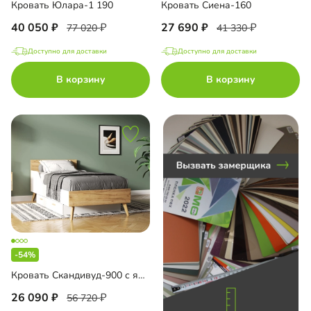
Кровать Юлара-1 190
Кровать Сиена-160
до
40 050
27 690
77 020
41 330
Доступно для доставки
Доступно для доставки
В корзину
В корзину
до
до
до
-54%
Кровать Скандивуд-900 с ящиком
26 090
56 720