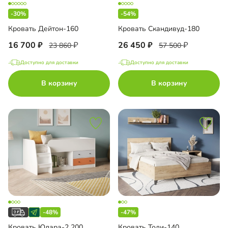
-30%
-54%
Кровать Дейтон-160
Кровать Скандивуд-180
16 700
26 450
23 860
57 500
Доступно для доставки
Доступно для доставки
В корзину
В корзину
-48%
-47%
Кровать Юлара-2 200
Кровать Тоди-140