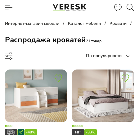
Интернет-магазин мебели
Каталог мебели
Кровати
Р
Распродажа кроватей
21 товар
По популярности
ать
-кровать
-48%
-33%