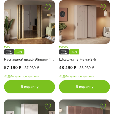
-35%
-50%
Распашной шкаф Эйприл-4 Блэк с зеркалом
Шкаф-купе Неми-2-5
57 190
43 490
87 980
86 980
Доступно для доставки
Доступно для доставки
В корзину
В корзину