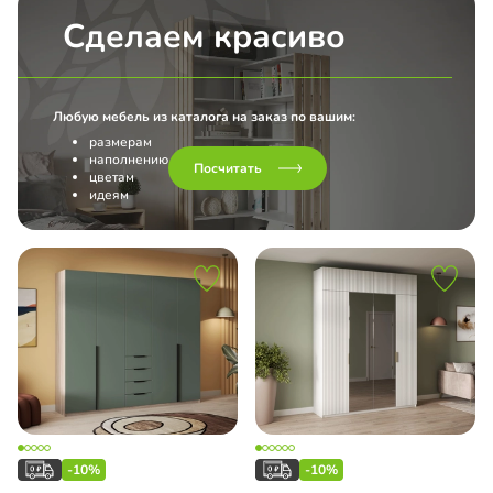
l
иль Firmax
Сделаем красиво
нс
Любую мебель из каталога на заказ по вашим:
o 4 в 1
размерам
наполнению
Посчитать
Line L Hettich
цветам
идеям
ашные двери
-10%
-10%