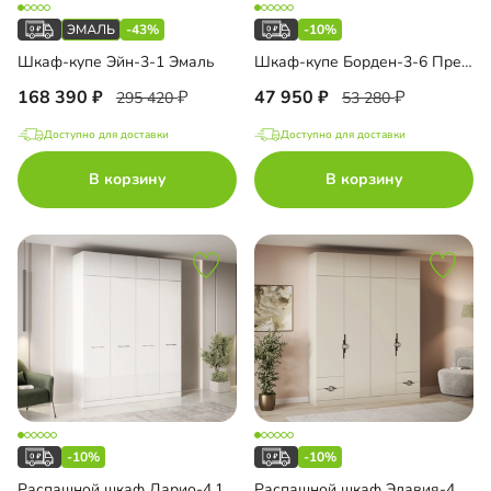
-43%
-10%
Шкаф-купе Эйн-3-1 Эмаль
Шкаф-купе Борден-3-6 Премиум
168 390
47 950
295 420
53 280
Доступно для доставки
Доступно для доставки
В корзину
В корзину
-10%
-10%
Распашной шкаф Дарио-4.1 с антресолью
Распашной шкаф Элавия-4.4 Премиум с антресолью