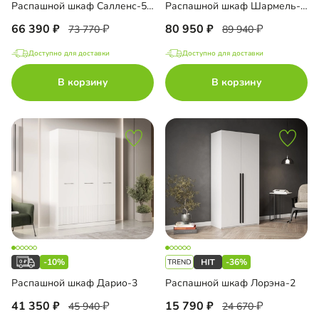
Распашной шкаф Салленс-5 Премиум
Распашной шкаф Шармель-4.2 Лайф с зеркалом и антресолью
66 390
80 950
73 770
89 940
Доступно для доставки
Доступно для доставки
В корзину
В корзину
-10%
-36%
Распашной шкаф Дарио-3
Распашной шкаф Лорэна-2
41 350
15 790
45 940
24 670