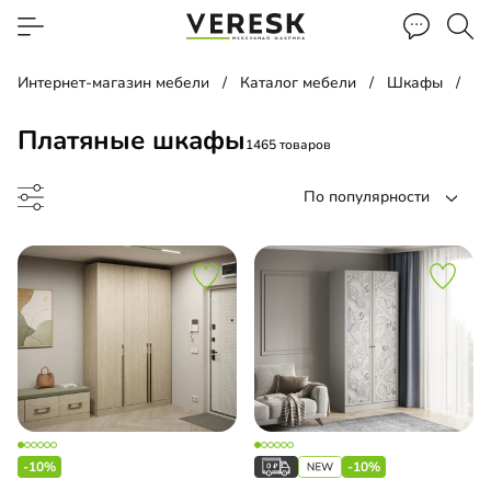
Интернет-магазин мебели
Каталог мебели
Шкафы
П
Платяные шкафы
1465 товаров
По популярности
ф-купе
ф-гармошка
-10%
-10%
-купе угловой