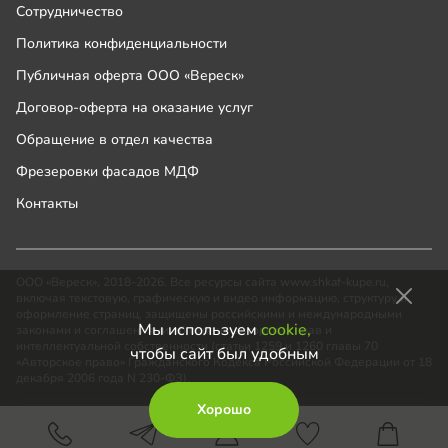
Сотрудничество
Политика конфиденциальности
Публичная оферта ООО «Вереск»
Договор-оферта на оказание услуг
Обращение в отдел качества
Фрезеровки фасадов МДФ
Контакты
ООО «Вереск», 2018-2026. Все ресурсы сайта www.shkaf-kupe.ru,
включая текстовую, графическую и видео информацию, структуру и
оформление страниц, защищены российскими и международными
Мы используем
cookie,
законами и соглашениями об охране авторских прав и
интеллектуальной собственности (статьи 1259 и 1260 главы 70
чтобы сайт был удобным
«Авторское право» Гражданского Кодекса Российской Федерации от 18
декабря 2006 года N 230-ФЗ).
Хорошо