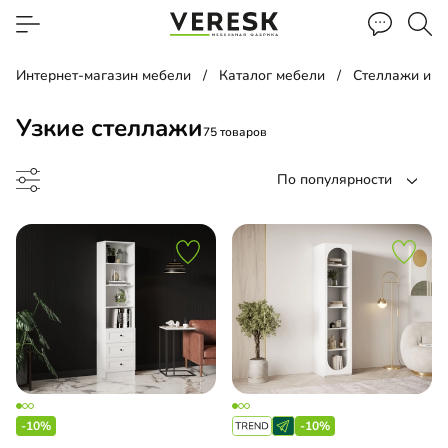
Интернет-магазин мебели
Каталог мебели
Стеллажи и п
Узкие стеллажи
75 товаров
По популярности
лаж
льная библиотека
-10%
-10%
евой стеллаж