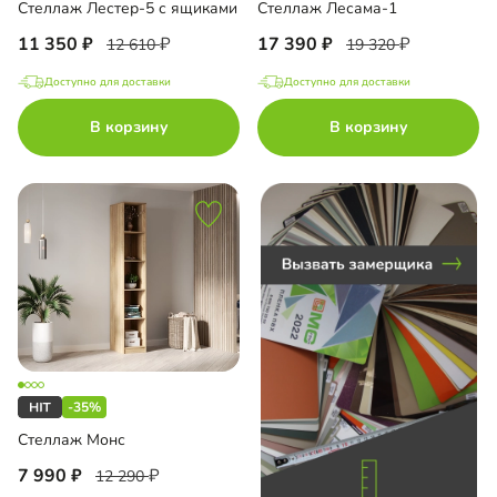
Стеллаж Лестер-5 с ящиками
Стеллаж Лесама-1
11 350
17 390
12 610
19 320
Доступно для доставки
Доступно для доставки
до
В корзину
В корзину
до
до
-35%
до
Стеллаж Монс
7 990
12 290