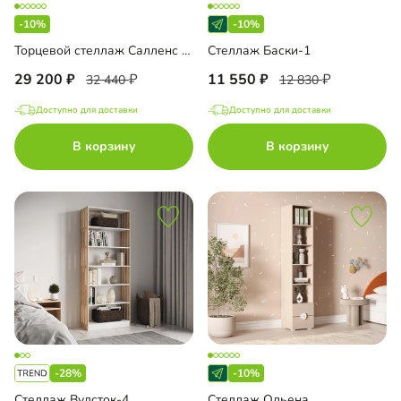
-10%
-10%
Торцевой стеллаж Салленс Премиум с полками и антресолью
Стеллаж Баски-1
29 200
11 550
32 440
12 830
Доступно для доставки
Доступно для доставки
В корзину
В корзину
-28%
-10%
Стеллаж Вудсток-4
Стеллаж Ольена