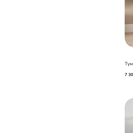
Тум
7 3