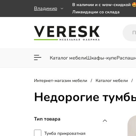
В наличии и с wow-скидкой 
Владимир
Ликвидации со склада
Мебель на заказ. Выбирайте 
заказе от 50 000 ₽
Важно! Наш Whatsapp переех
+79101813475 💌
Каталог мебели
Шкафы-купе
Распаш
Для гостиной
Для спа
Интернет-магазин мебели
Каталог мебели
Недорогие тумб
Тип товара
Тумба прикроватная