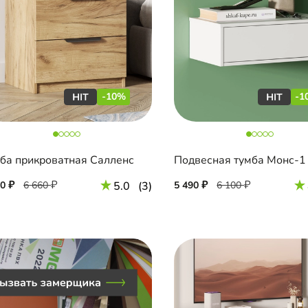
-10%
-1
ба прикроватная Салленс
Подвесная тумба Монс-1
90
6 660
5.0
(3)
5 490
6 100