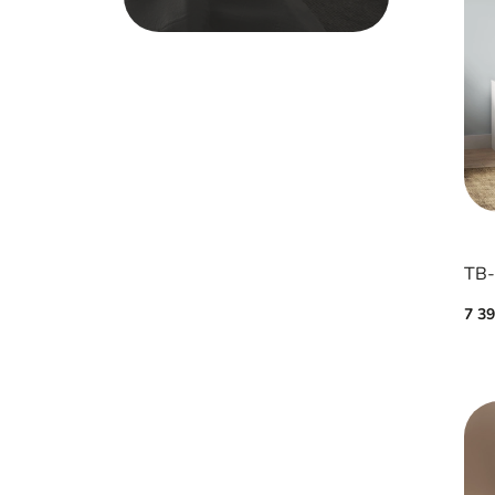
ТВ-
7 3