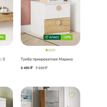
0%
-10%
с-3
Тумба прикроватная Марано
6 490
7 210