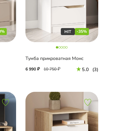
0%
-35%
Тумба прикроватная Монс
6 990
10 750
5.0
(3)