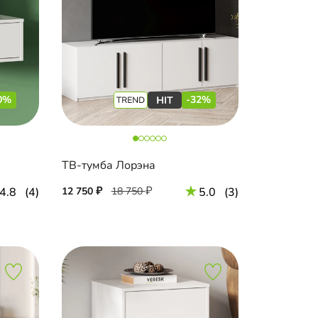
0%
-32%
ТВ-тумба Лорэна
4.8
(4)
12 750
18 750
5.0
(3)