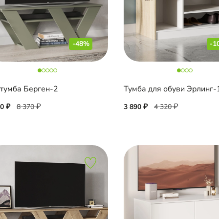
-48%
-1
тумба Берген-2
Тумба для обуви Эрлинг-
50
8 370
3 890
4 320