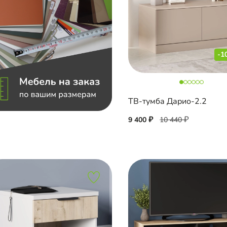
-1
ТВ-тумба Дарио-2.2
9 400
10 440