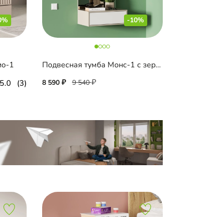
0%
-10%
ио-1
Подвесная тумба Монс-1 с зеркалом
5.0
(3)
8 590
9 540