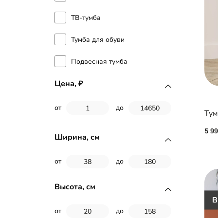
ТВ-тумба
Тумба для обуви
Подвесная тумба
Цена,
от
до
Тум
5 9
Ширина, см
от
до
Высота, см
от
до