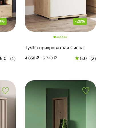
0%
-28%
Тумба прикроватная Сиена
5.0
(1)
4 850
6 740
5.0
(2)