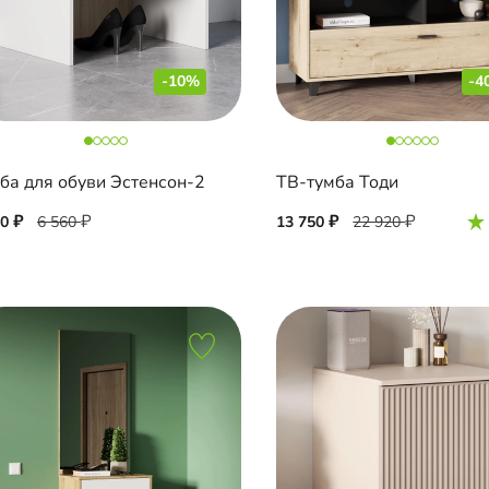
-10%
-4
ба для обуви Эстенсон-2
ТВ-тумба Тоди
00
6 560
13 750
22 920