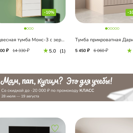
-10%
-1
Подвесная тумба Монс-3 с зеркалом
Тумба прикроватная Дар
900
14 330
5.0
(1)
5 450
6 060