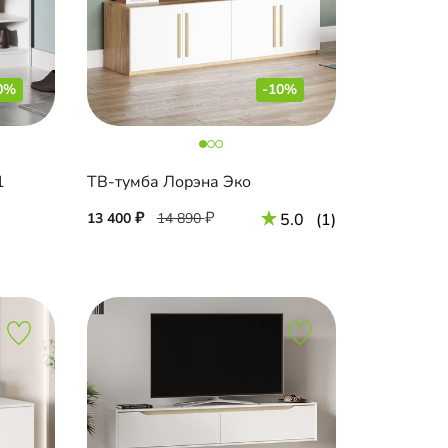
0%
-10%
1
ТВ-тумба Лорэна Эко
13 400
14 890
5.0
(1)