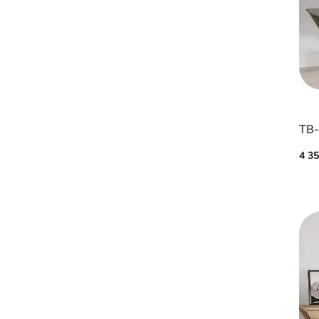
ТВ-
4 3