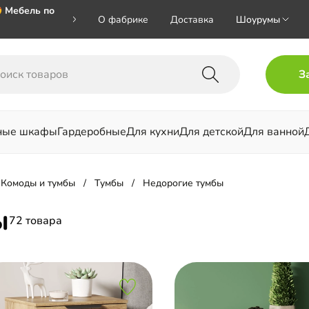
 Мебель по
О фабрике
Доставка
Шоурумы
🎁🎁🎁 при
З
ал на номер
ные шкафы
Гардеробные
Для кухни
Для детской
Для ванной
льни
Комоды и тумбы
Тумбы
Недорогие тумбы
ы
72 товара