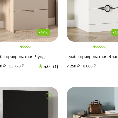
-47%
-1
ба прикроватная Лунд
Тумба прикроватная Эла
00
13 770
5.0
(1)
7 250
8 060