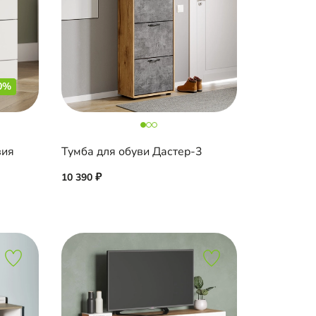
0%
вия
Тумба для обуви Дастер-3
10 390