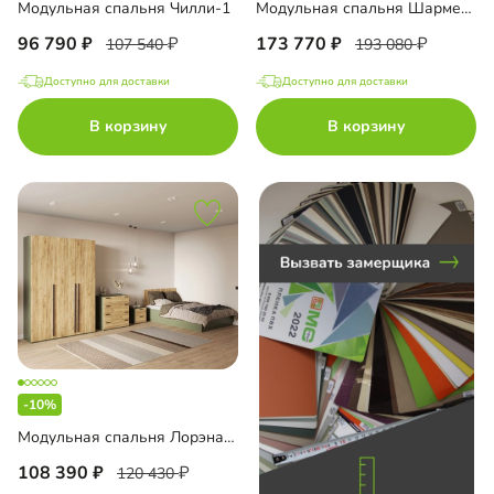
Модульная спальня Чилли-1
Модульная спальня Шармель-1 Лайф
96 790
173 770
107 540
193 080
Доступно для доставки
Доступно для доставки
до
В корзину
В корзину
до
до
-10%
до
Модульная спальня Лорэна Премиум
108 390
120 430