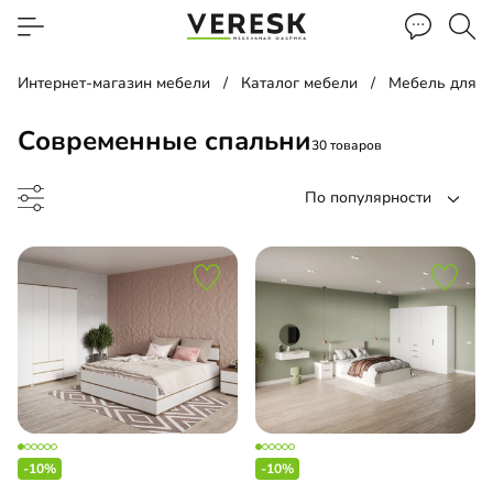
Интернет-магазин мебели
Каталог мебели
Мебель для с
Современные спальни
30 товаров
По популярности
ьный гарнитур
ьня
-10%
-10%
льная спальня