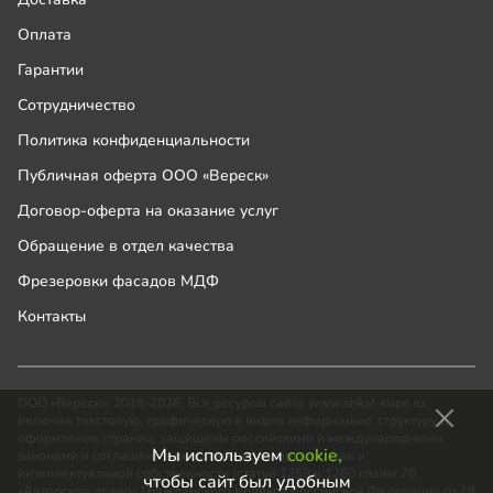
Оплата
Гарантии
Сотрудничество
Политика конфиденциальности
Публичная оферта ООО «Вереск»
Договор-оферта на оказание услуг
Обращение в отдел качества
Фрезеровки фасадов МДФ
Контакты
ООО «Вереск», 2018-2026. Все ресурсы сайта www.shkaf-kupe.ru,
включая текстовую, графическую и видео информацию, структуру и
оформление страниц, защищены российскими и международными
Мы используем
cookie,
законами и соглашениями об охране авторских прав и
интеллектуальной собственности (статьи 1259 и 1260 главы 70
чтобы сайт был удобным
«Авторское право» Гражданского Кодекса Российской Федерации от 18