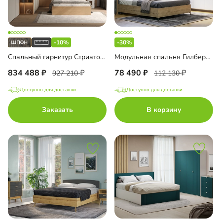
-10%
-30%
Спальный гарнитур Стриато-1
Модульная спальня Гилберт-1
834 488
78 490
927 210
112 130
Доступно для доставки
Доступно для доставки
Заказать
В корзину