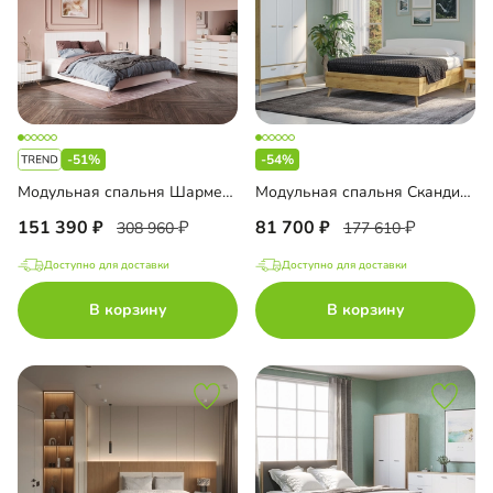
-51%
-54%
Модульная спальня Шармель-1
Модульная спальня Скандивуд-1
151 390
81 700
308 960
177 610
Доступно для доставки
Доступно для доставки
В корзину
В корзину