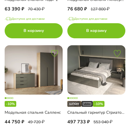
63 390
76 680
70 430
127 800
Доступно для доставки
Доступно для доставки
В корзину
В корзину
-10%
-10%
Модульная спальня Салленс
Спальный гарнитур Стриато-2
44 750
497 733
49 720
553 040