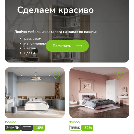
Сделаем красиво
педическое с подъемным механизмом
Любую мебель из каталога на заказ по вашим:
размерам
наполнению
Посчитать
цветам
идеям
-10%
-52%