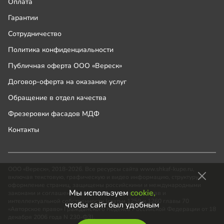
Оплата
Гарантии
Сотрудничество
Политика конфиденциальности
Публичная оферта ООО «Вереск»
Договор-оферта на оказание услуг
Обращение в отдел качества
Фрезеровки фасадов МДФ
Контакты
ООО «Вереск», 2018-2026. Все ресурсы сайта www.shkaf-kupe.ru,
включая текстовую, графическую и видео информацию, структуру и
оформление страниц, защищены российскими и международными
Мы используем
cookie,
законами и соглашениями об охране авторских прав и
интеллектуальной собственности (статьи 1259 и 1260 главы 70
чтобы сайт был удобным
«Авторское право» Гражданского Кодекса Российской Федерации от 18
декабря 2006 года N 230-ФЗ).