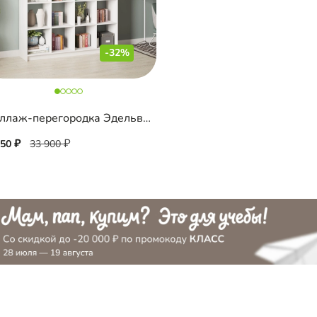
-32%
Стеллаж-перегородка Эдельвейс 5-4
050
33 900