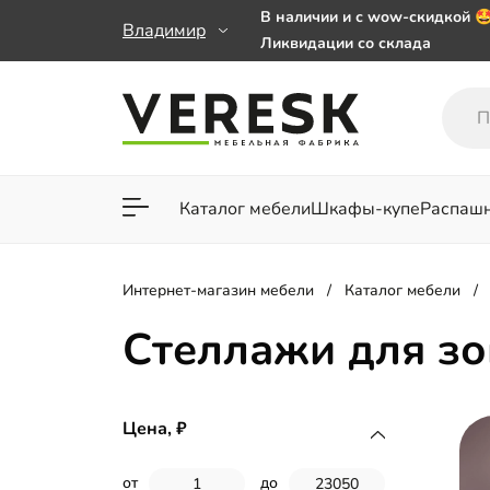
В наличии и с wow-скидкой 
Владимир
Ликвидации со склада
Мебель на заказ. Выбирайте 
заказе от 50 000 ₽
Важно! Наш Whatsapp переех
+79101813475 💌
Каталог мебели
Шкафы-купе
Распаш
Для гостиной
Для спа
Интернет-магазин мебели
Каталог мебели
Стеллажи для з
Цена,
от
до