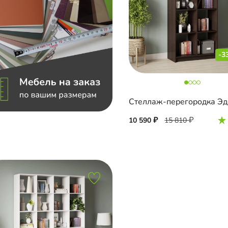
-3
10 590
15 810