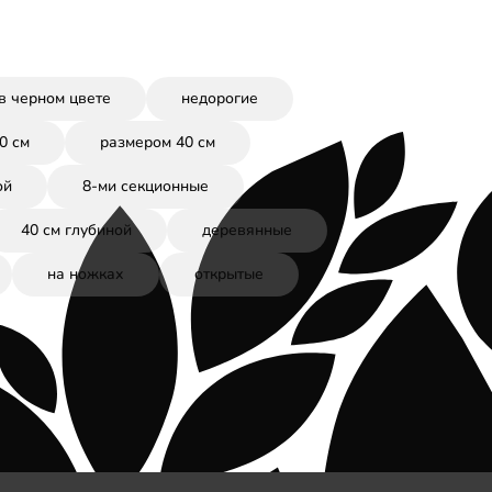
в черном цвете
недорогие
0 см
размером 40 см
ой
8-ми секционные
40 см глубиной
деревянные
на ножках
открытые