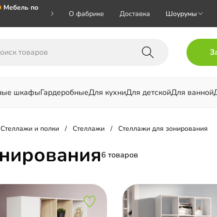
 Мебель по
О фабрике
Доставка
Шоурумы
🎁🎁🎁 при
З
ал на номер
ные шкафы
Гардеробные
Для кухни
Для детской
Для ванной
льни
Стеллажи и полки
Стеллажи
Стеллажи для зонирования
онирования
6 товаров