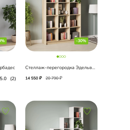
0%
-30%
рбадес
Стеллаж-перегородка Эдельвейс 4-3
5.0
(2)
14 550
20 790