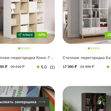
-10%
-2
Стеллаж-перегородка Комо-7 Двухсторонний
Стеллаж-перегородка Ба
190
20 210
5.0
(1)
17 990
22 490