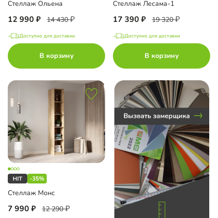
Стеллаж Ольена
Стеллаж Лесама-1
12 990
17 390
14 430
19 320
Доступно для доставки
Доступно для доставки
до
В корзину
В корзину
до
до
-35%
до
Стеллаж Монс
7 990
12 290