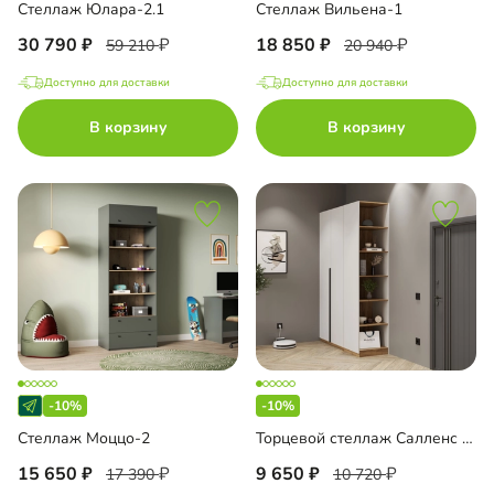
Стеллаж Юлара-2.1
Стеллаж Вильена-1
30 790
18 850
59 210
20 940
Доступно для доставки
Доступно для доставки
В корзину
В корзину
-10%
-10%
Стеллаж Моццо-2
Торцевой стеллаж Салленс с полками
15 650
9 650
17 390
10 720