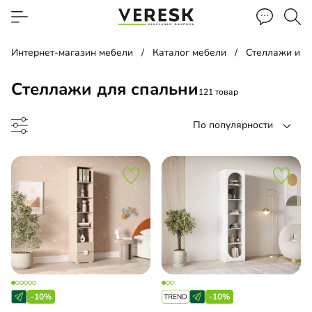
Интернет-магазин мебели
Каталог мебели
Стеллажи и п
Стеллажи для спальни
121 товар
По популярности
лаж
льная библиотека
-10%
-10%
евой стеллаж