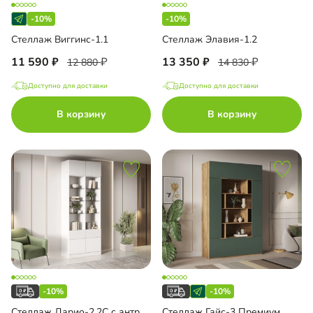
-10%
-10%
Стеллаж Виггинс-1.1
Стеллаж Элавия-1.2
11 590
13 350
12 880
14 830
Доступно для доставки
Доступно для доставки
В корзину
В корзину
-10%
-10%
Стеллаж Дарио-2.2С с антресолью
Стеллаж Гайс-3 Премиум