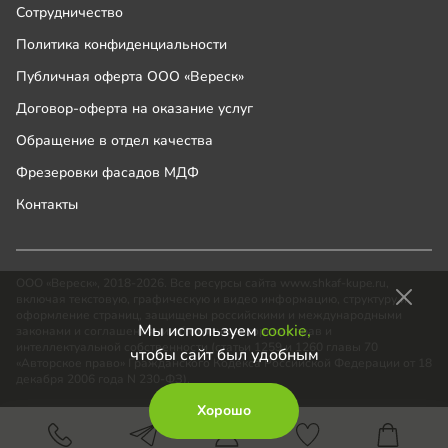
Сотрудничество
Политика конфиденциальности
Публичная оферта ООО «Вереск»
Договор-оферта на оказание услуг
Обращение в отдел качества
Фрезеровки фасадов МДФ
Контакты
ООО «Вереск», 2018-2026. Все ресурсы сайта www.shkaf-kupe.ru,
включая текстовую, графическую и видео информацию, структуру и
оформление страниц, защищены российскими и международными
Мы используем
cookie,
законами и соглашениями об охране авторских прав и
интеллектуальной собственности (статьи 1259 и 1260 главы 70
чтобы сайт был удобным
«Авторское право» Гражданского Кодекса Российской Федерации от 18
декабря 2006 года N 230-ФЗ).
Хорошо