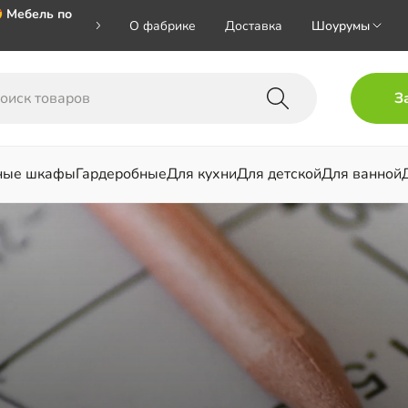
 Мебель по
О фабрике
Доставка
Шоурумы
🎁🎁🎁 при
З
ал на номер
ные шкафы
Гардеробные
Для кухни
Для детской
Для ванной
льни