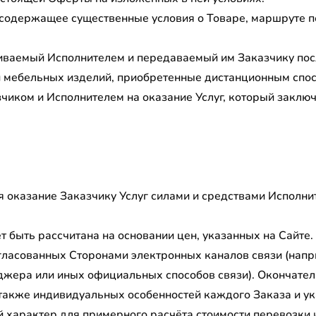
содержащее существенные условия о Товаре, маршруте пе
иваемый Исполнителем и передаваемый им Заказчику пос
 мебельных изделий, приобретенные дистанционным спо
чиком и Исполнителем на оказание Услуг, который заклю
оказание Заказчику Услуг силами и средствами Исполнит
т быть рассчитана на основании цен, указанных на Сайте.
гласованных Сторонами электронных каналов связи (напр
жера или иных официальных способов связи). Окончатель
 также индивидуальных особенностей каждого Заказа и у
й характер для примерного расчёта стоимости перевозки 