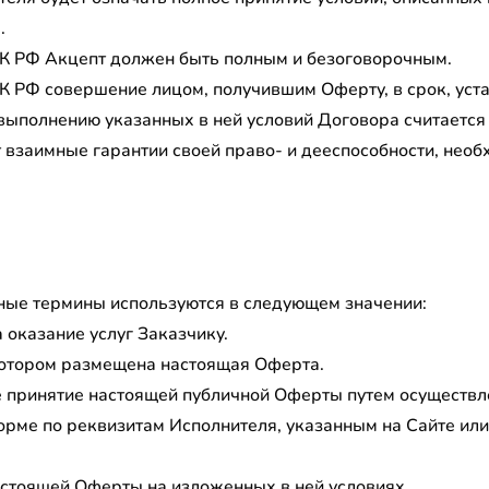
.
8 ГК РФ Акцепт должен быть полным и безоговорочным.
 ГК РФ совершение лицом, получившим Оферту, в срок, уст
 выполнению указанных в ней условий Договора считаетс
 взаимные гарантии своей право- и дееспособности, нео
ые термины используются в следующем значении:
 оказание услуг Заказчику.
 котором размещена настоящая Оферта.
е принятие настоящей публичной Оферты путем осуществле
орме по реквизитам Исполнителя, указанным на Сайте или
астоящей Оферты на изложенных в ней условиях.