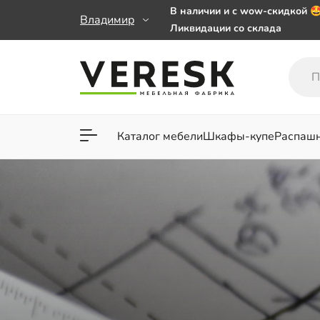
В наличии и с wow-скидкой 
Владимир
Ликвидации со склада
Мебель на заказ. Выбирайте 
заказе от 50 000 ₽
Важно! Наш Whatsapp переех
+79101813475 💌
Каталог мебели
Шкафы-купе
Распаш
Для гостиной
Для спа