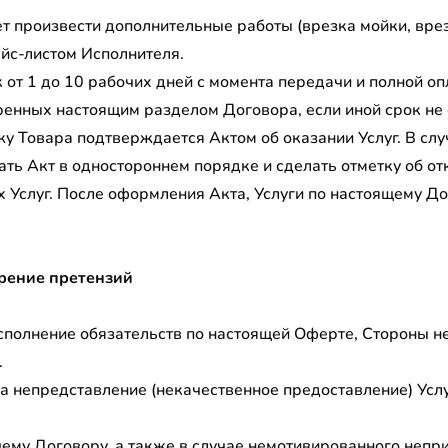
 произвести дополнительные работы (врезка мойки, врезка
айс-листом Исполнителя.
 от 1 до 10 рабочих дней с момента передачи и полной опл
ренных настоящим разделом Договора, если иной срок не
ажу Товара подтверждается Актом об оказании Услуг. В сл
ть Акт в одностороннем порядке и сделать отметку об от
 Услуг. После оформления Акта, Услуги по настоящему Д
трение претензий
полнение обязательств по настоящей Оферте, Стороны нес
.
за непредставление (некачественное предоставление) Усл
щему Договору, а также в случае немотивированного непр