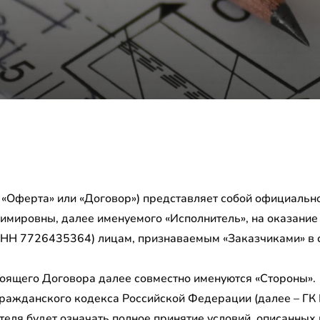
– «Оферта» или «Договор») представляет собой официаль
мировны, далее именуемого «Исполнитель», на оказание 
ИНН 7726435364) лицам, признаваемым «Заказчиками» в с
тоящего Договора далее совместно именуются «Стороны».
7 Гражданского кодекса Российской Федерации (далее – ГК
теля будет означать полное принятие условий, описанных