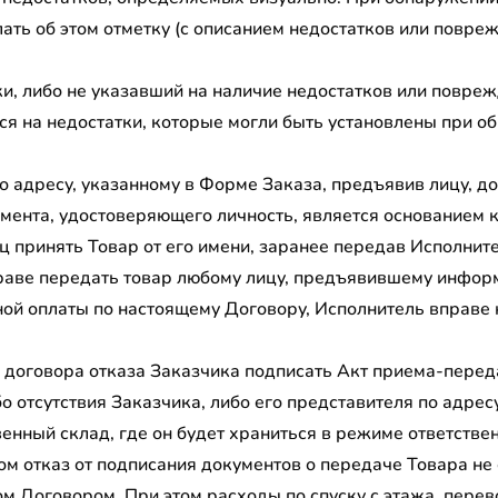
ать об этом отметку (с описанием недостатков или повре
и, либо не указавший на наличие недостатков или повреж
ся на недостатки, которые могли быть установлены при о
по адресу, указанному в Форме Заказа, предъявив лицу, д
мента, удостоверяющего личность, является основанием к
ц принять Товар от его имени, заранее передав Исполни
раве передать товар любому лицу, предъявившему инфор
лной оплаты по настоящему Договору, Исполнитель вправе
 договора отказа Заказчика подписать Акт приема-перед
о отсутствия Заказчика, либо его представителя по адрес
венный склад, где он будет храниться в режиме ответстве
этом отказ от подписания документов о передаче Товара н
ом Договором. При этом расходы по спуску с этажа, перев