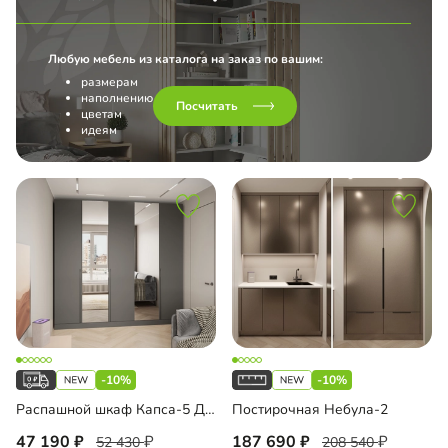
Любую мебель из каталога на заказ по вашим:
размерам
наполнению
Посчитать
цветам
идеям
-10%
-10%
Распашной шкаф Капса-5 Декор 2 с зеркалом
Постирочная Небула-2
47 190
187 690
52 430
208 540