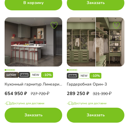
В корзину
Заказать
-10%
-10%
Кухонный гарнитур Линеарис-15
Гардеробная Орин-3
654 950
289 250
727 720
321 390
Доступно для доставки
Доступно для доставки
Заказать
Заказать