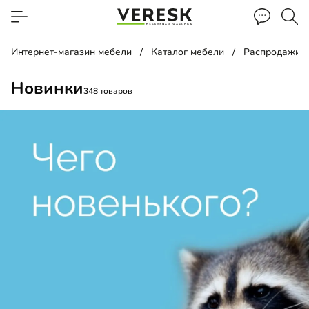
Интернет-магазин мебели
Каталог мебели
Распродажи, 
Новинки
348 товаров
д
ать
лаж
лка