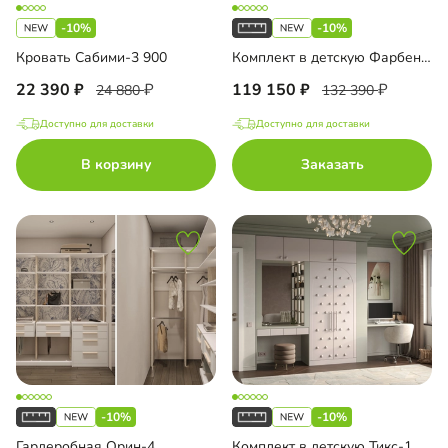
-10%
-10%
Кровать Сабими-3 900
Комплект в детскую Фарбен-1
22 390
119 150
24 880
132 390
Доступно для доставки
Доступно для доставки
В корзину
Заказать
-10%
-10%
Гардеробная Орин-4
Комплект в детскую Тикс-1 Эмаль