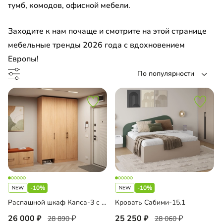
тумб, комодов, офисной мебели.
т
Заходите к нам почаще и смотрите на этой странице
льная спальня
до
мебельные тренды 2026 года с вдохновением
есная тумба
Европы!
По популярности
есоль
форминг с пластиком 38 мм
 над инсталляцией
 под стиральную машину
 AGT
лект мебели в ванную комнату
а Al Широкая Черная
оль
ало
-10%
-10%
лект в детскую
Распашной шкаф Капса-3 с нишей под пылесос
Кровать Сабими-15.1
ало на МДФ
но
26 000
25 250
28 890
28 060