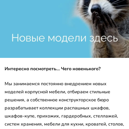
а прикроватная
ало
етка
до
менный стол
нный гарнитур
до
Интересно посмотреть… Чего новенького?
ина
Мы занимаемся постоянно внедрением новых
умба
моделей корпусной мебели, отбираем стильные
до
ашной шкаф
решения, а собственное конструкторское бюро
разрабатывает коллекции распашных шкафов,
льная детская
шкафов-купе, прихожих, гардеробных, стеллажей,
еробная
систем хранения, мебели для кухни, кроватей, столов,
до