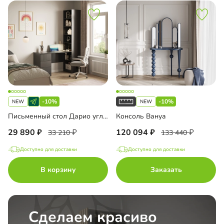
-10%
-10%
Письменный стол Дарио угловой
Консоль Вануа
29 890
120 094
33 210
133 440
Доступно для доставки
Доступно для доставки
В корзину
Заказать
Сделаем красиво