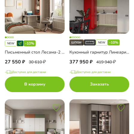
-10%
-10%
Письменный стол Лесама-2 угловой
Кухонный гарнитур Линеарис-9
27 550
377 950
30 610
419 940
Доступно для доставки
Доступно для доставки
В корзину
Заказать