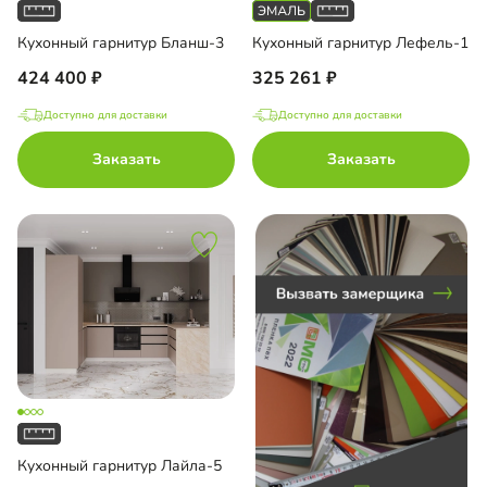
Кухонный гарнитур Бланш-3
Кухонный гарнитур Лефель-1
до
424 400
325 261
Доступно для доставки
Доступно для доставки
 AGT
Заказать
Заказать
П
с пленкой ПВХ
с эмалью
Кухонный гарнитур Лайла-5