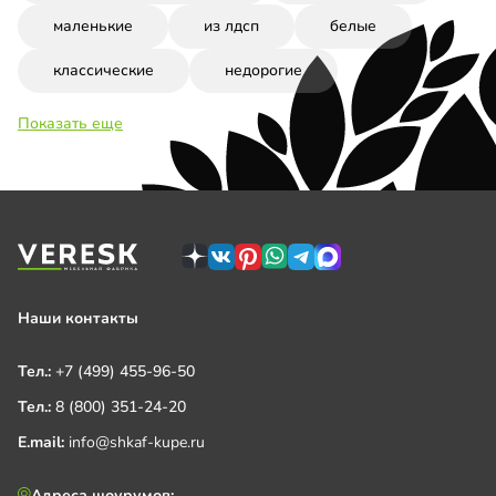
маленькие
из лдсп
белые
классические
недорогие
Показать еще
Наши контакты
Тел.:
+7 (499) 455-96-50
Тел.:
8 (800) 351-24-20
E.mail:
info@shkaf-kupe.ru
Адреса шоурумов: