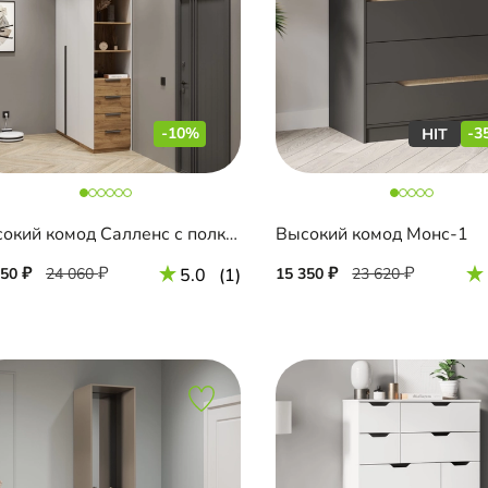
-10%
-3
Высокий комод Салленс с полками и антресолью
Высокий комод Монс-1
650
24 060
5.0
(1)
15 350
23 620