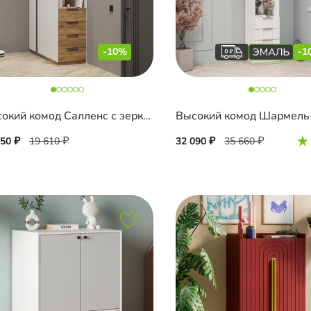
-10%
-1
Высокий комод Салленс с зеркалом
650
19 610
32 090
35 660