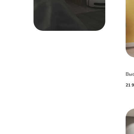
Выс
21 