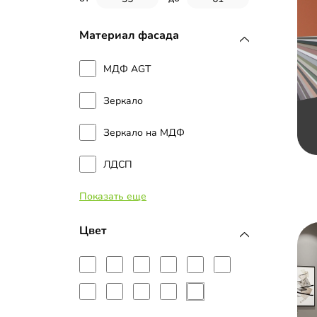
Материал фасада
МДФ AGT
Зеркало
Зеркало на МДФ
ЛДСП
Показать еще
МДФ с пленкой ПВХ
МДФ с эмалью
Цвет