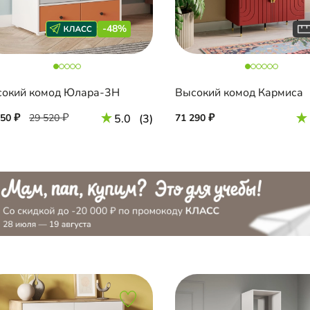
-48%
окий комод Юлара-3Н
Высокий комод Кармиса
350
29 520
5.0
(3)
71 290