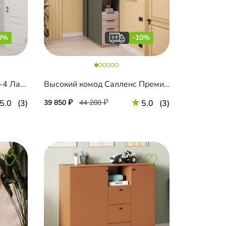
0%
-10%
Высокий комод Шармель-4 Лайф Эмаль с зеркалом и антресолью
Высокий комод Салленс Премиум с полками и антресолью
5.0
(3)
39 850
44 280
5.0
(3)