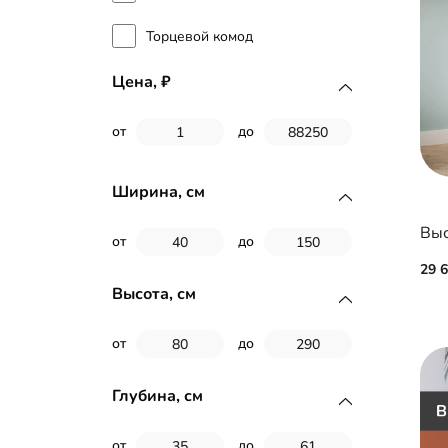
Торцевой комод
Цена,
от
до
Ширина, см
Выс
от
до
29 
Высота, см
от
до
Глубина, см
от
до