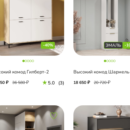
-40%
-1
окий комод Гилберт-2
950
36 580
5.0
(3)
18 650
20 720