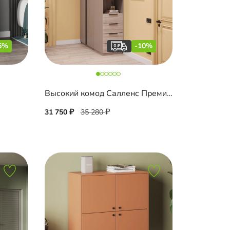
5%
-10%
Высокий комод Салленс Премиум с полками
31 750
35 280