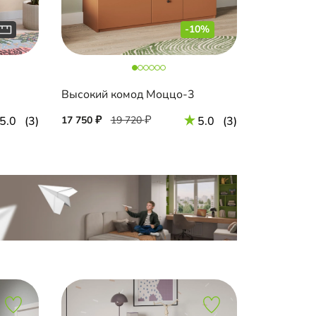
-10%
Высокий комод Моццо-3
5.0
(3)
17 750
19 720
5.0
(3)