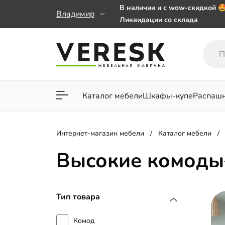
В наличии и с wow-скидкой 
Владимир
Ликвидации со склада
Мебель на заказ. Выбирайте 
заказе от 50 000 ₽
Важно! Наш Whatsapp переех
+79101813475 💌
Каталог мебели
Шкафы-купе
Распаш
Для гостиной
Для спа
Интернет-магазин мебели
Каталог мебели
Высокие комоды
Тип товара
Комод