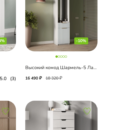
4%
-10%
Высокий комод Шармель-5 Лайф с зеркалом
5.0
(3)
16 490
18 320