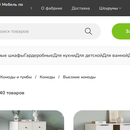
 Мебель по
О фабрике
Доставка
Шоурумы
🎁🎁🎁 при
З
ал на номер
ные шкафы
Гардеробные
Для кухни
Для детской
Для ванной
льни
Комоды и тумбы
Комоды
Высокие комоды
40 товаров