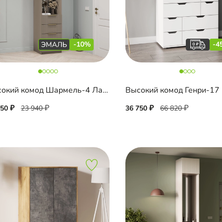
-10%
-4
Высокий комод Шармель-4 Лайф Эмаль с зеркалом
Высокий комод Генри-17
550
23 940
36 750
66 820