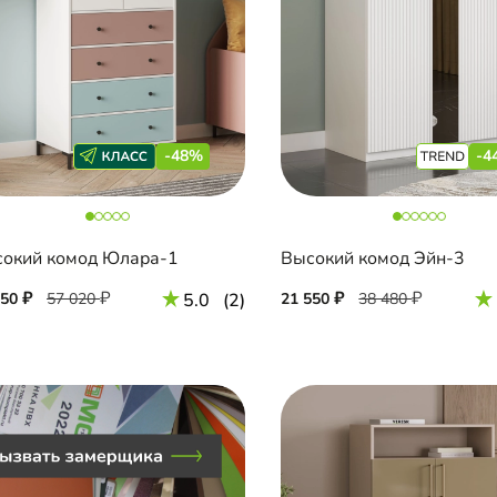
-48%
-4
окий комод Юлара-1
Высокий комод Эйн-3
650
57 020
5.0
(2)
21 550
38 480