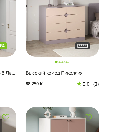
0%
Высокий комод Шармель-5 Лайф Эмаль с зеркалом
Высокий комод Пиколлия
88 250
5.0
(3)