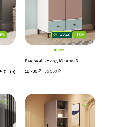
5%
-48%
Высокий комод Юлара-3
5.0
(5)
18 700
35 960