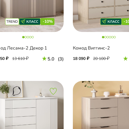
-10%
-1
од Лесама-2 Декор 1
Комод Виггинс-2
250
13 610
5.0
(3)
18 090
20 100