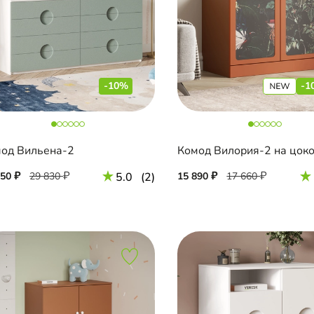
-10%
-1
од Вильена-2
Комод Вилория-2 на цок
850
29 830
5.0
(2)
15 890
17 660