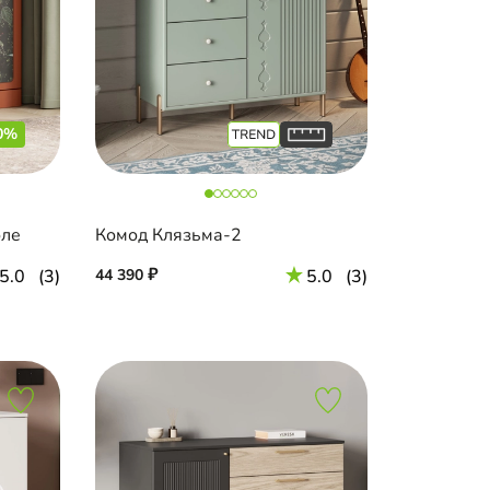
0%
оле
Комод Клязьма-2
5.0
(3)
44 390
5.0
(3)