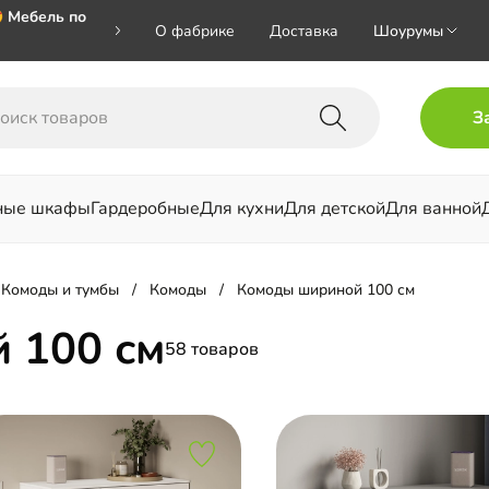
 Мебель по
О фабрике
Доставка
Шоурумы
🎁🎁🎁 при
З
ал на номер
ные шкафы
Гардеробные
Для кухни
Для детской
Для ванной
льни
Комоды и тумбы
Комоды
Комоды шириной 100 см
 100 см
58 товаров