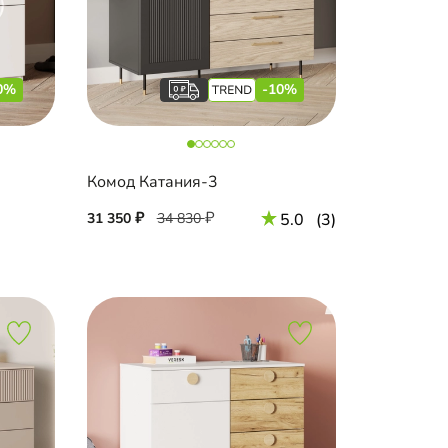
0%
-10%
Комод Катания-3
31 350
34 830
5.0
(3)