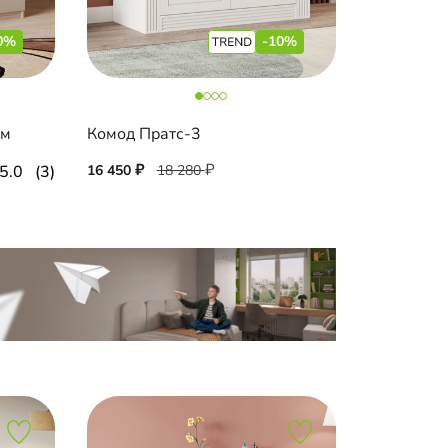
0%
-10%
ум
Комод Пратс-3
5.0
(3)
16 450
18 280