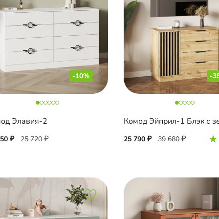
-10%
-3
од Элавия-2
150
25 720
25 790
39 680