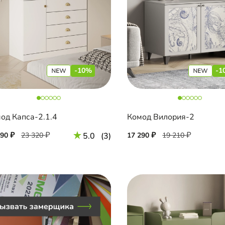
-10%
-1
од Капса-2.1.4
Комод Вилория-2
990
23 320
5.0
(3)
17 290
19 210