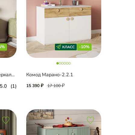
5%
-10%
Комод Эйприл-1 Блэк с зеркалом
Комод Марано-2.2.1
5.0
(1)
15 390
17 100