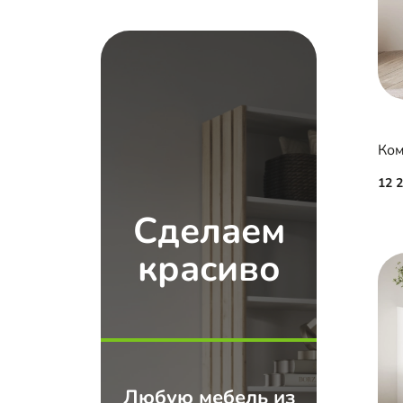
Ком
12 
Сделаем
красиво
Любую мебель из