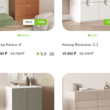
-10%
-1
од Капса-4
Комод Вильена-3.1
350
13 720
5.0
(3)
19 950
22 170