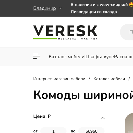
В наличии и с wow-скидкой 
Владимир
Ликвидации со склада
Мебель на заказ. Выбирайте 
заказе от 50 000 ₽
Важно! Наш Whatsapp переех
+79101813475 💌
Каталог мебели
Шкафы-купе
Распаш
Для гостиной
Для спа
Интернет-магазин мебели
Каталог мебели
Комоды шириной
Цена,
от
до