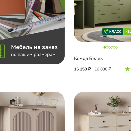
-1
Комод Белек
15 150
16 830