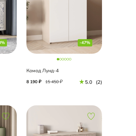
0%
-47%
Комод Лунд-4
8 190
15 450
5.0
(2)