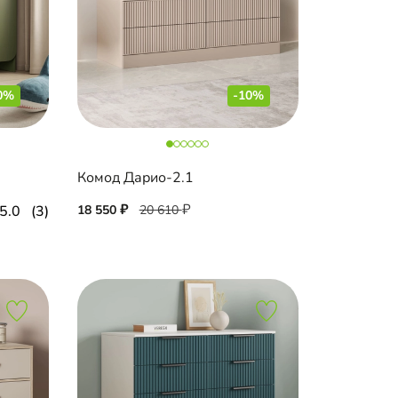
0%
-10%
Комод Дарио-2.1
5.0
(3)
18 550
20 610