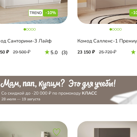
-10%
-1
од Санторини-3 Лайф
Комод Салленс-1 Преми
550
29 500
5.0
(3)
23 150
25 720