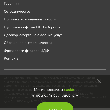
Гарантии
Сотрудничество
Политика конфиденциальности
Публичная оферта ООО «Вереск»
Договор-оферта на оказание услуг
Обращение в отдел качества
Фрезеровки фасадов МДФ
Контакты
ООО «Вереск», 2018-2026. Все ресурсы сайта www.shkaf-kupe.ru,
включая текстовую, графическую и видео информацию, структуру и
оформление страниц, защищены российскими и международными
Мы используем
cookie,
законами и соглашениями об охране авторских прав и
интеллектуальной собственности (статьи 1259 и 1260 главы 70
чтобы сайт был удобным
«Авторское право» Гражданского Кодекса Российской Федерации от 18
декабря 2006 года N 230-ФЗ).
Хорошо