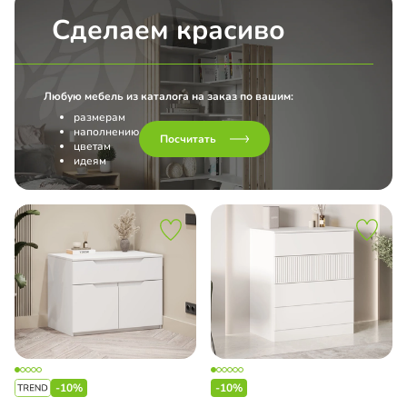
Сделаем красиво
Любую мебель из каталога на заказ по вашим:
размерам
наполнению
Посчитать
цветам
идеям
-10%
-10%