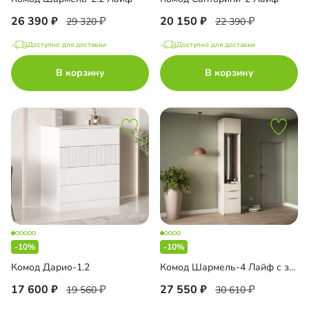
26 390
20 150
29 320
22 390
Доступно для доставки
Доступно для доставки
В корзину
В корзину
-10%
-10%
Комод Дарио-1.2
Комод Шармель-4 Лайф с зеркалом и антресолью
17 600
27 550
19 560
30 610