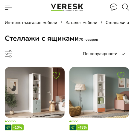
Интернет-магазин мебели
Каталог мебели
Стеллажи и п
Стеллажи с ящиками
70 товаров
По популярности
лаж
льная библиотека
-10%
-48%