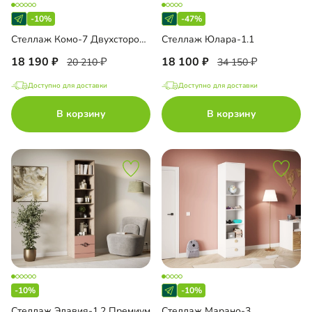
-10%
-47%
Стеллаж Комо-7 Двухсторонний
Стеллаж Юлара-1.1
18 190
18 100
20 210
34 150
Доступно для доставки
Доступно для доставки
В корзину
В корзину
-10%
-10%
Стеллаж Элавия-1.2 Премиум
Стеллаж Марано-3