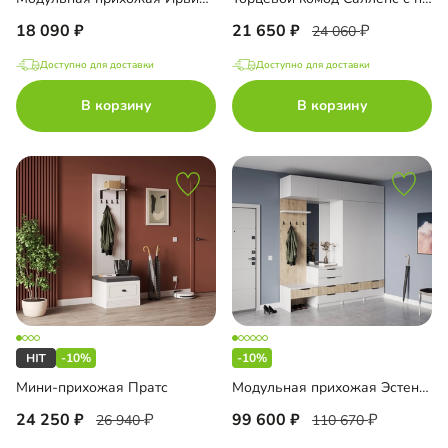
18 090
21 650
24 060
Доступно для доставки
Доступно для доставки
В корзину
В корзину
-10%
-10%
Мини-прихожая Пратс
Модульная прихожая Эстенсон-2
24 250
99 600
26 940
110 670