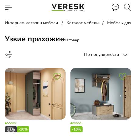
Интернет-магазин мебели
Каталог мебели
Мебель для 
Узкие прихожие
91 товар
По популярности
ожая угловая
хожая
-10%
-10%
-прихожая