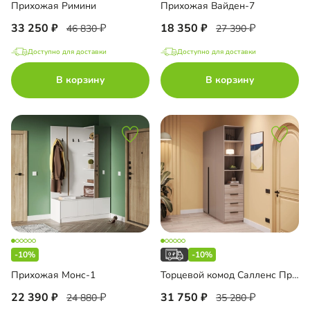
Прихожая Римини
Прихожая Вайден-7
33 250
18 350
46 830
27 390
Доступно для доставки
Доступно для доставки
В корзину
В корзину
-10%
-10%
Прихожая Монс-1
Торцевой комод Салленс Премиум с полками
22 390
31 750
24 880
35 280