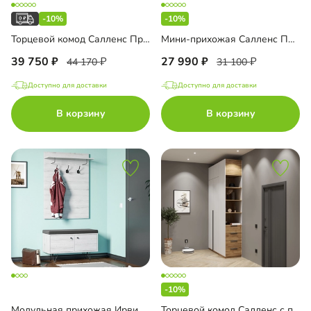
-10%
-10%
Торцевой комод Салленс Премиум с зеркалом и антресолью
Мини-прихожая Салленс Премиум торцевая
39 750
27 990
44 170
31 100
Доступно для доставки
Доступно для доставки
В корзину
В корзину
-10%
Модульная прихожая Ирвинг-2
Торцевой комод Салленс с полками и антресолью