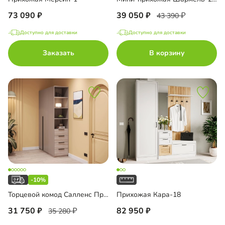
73 090
39 050
43 390
Доступно для доставки
Доступно для доставки
Заказать
В корзину
-10%
Торцевой комод Салленс Премиум с полками
Прихожая Кара-18
31 750
82 950
35 280