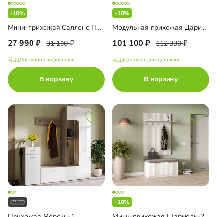
-10%
-10%
Мини-прихожая Салленс Премиум торцевая
Модульная прихожая Дарио-1
27 990
101 100
31 100
112 330
Доступно для доставки
Доступно для доставки
В корзину
В корзину
-10%
Прихожая Мерсин-1
Мини-прихожая Шармель-2 Лайф