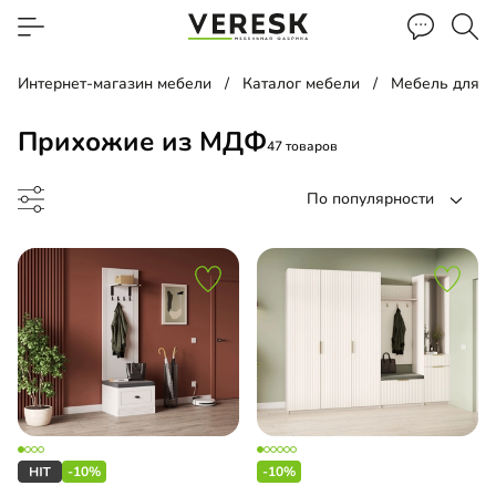
Интернет-магазин мебели
Каталог мебели
Мебель для 
Прихожие из МДФ
47 товаров
По популярности
хожая
-прихожая
-10%
-10%
льная прихожая