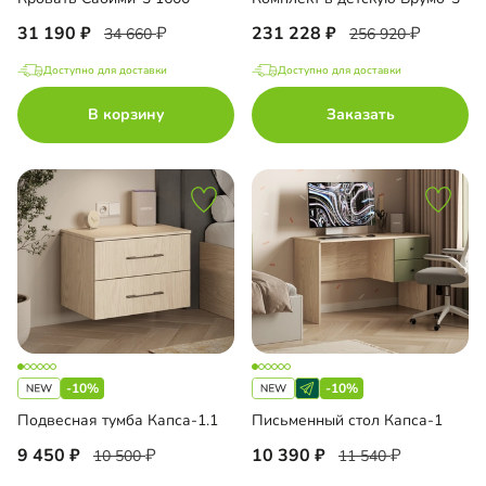
31 190
231 228
34 660
256 920
Доступно для доставки
Доступно для доставки
В корзину
Заказать
-10%
-10%
Подвесная тумба Капса-1.1
Письменный стол Капса-1
9 450
10 390
10 500
11 540