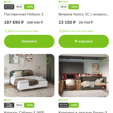
-10%
-10%
Постирочная Небула-2
Витрина Капса-1С с антресолью
187 690
23 150
208 540
25 720
Доступно для доставки
Доступно для доставки
Заказать
В корзину
-10%
-10%
Кровать Сабими-3 1600
Комплект в детскую Брумо-3