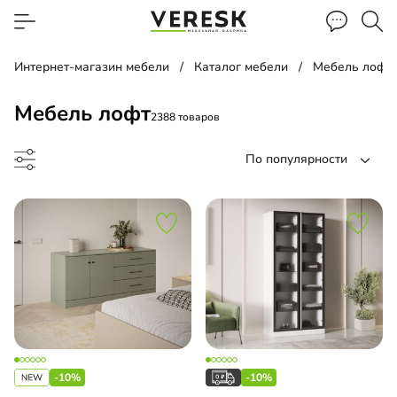
Интернет-магазин мебели
Каталог мебели
Мебель лофт
Мебель лофт
2388 товаров
По популярности
ожая угловая
ф-купе
-10%
-10%
д