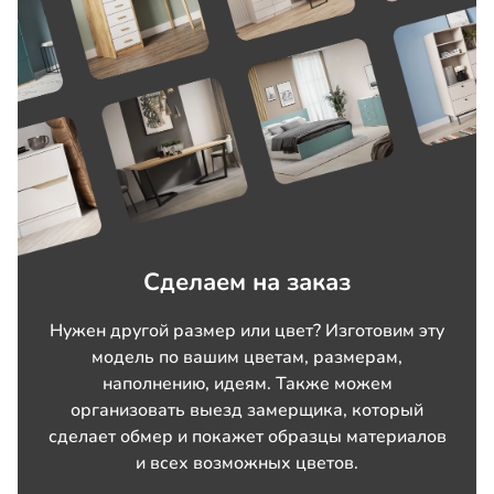
+6 100
к цене
Выбрать размер
Комод Эстенсон
+10 350
к цене
Выбрать размер
Тумба для обуви Эстенсон-2
Сделаем на заказ
+5 900
к цене
Нужен другой размер или цвет? Изготовим эту
Выбрать размер
модель по вашим цветам, размерам,
наполнению, идеям. Также можем
организовать выезд замерщика, который
сделает обмер и покажет образцы материалов
и всех возможных цветов.