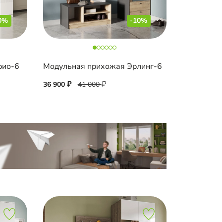
0%
-10%
рио-6
Модульная прихожая Эрлинг-6
36 900
41 000