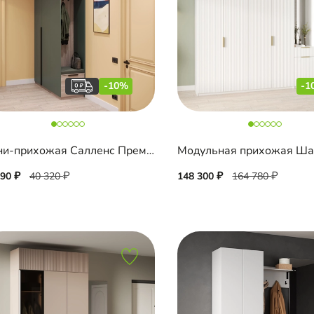
-10%
-1
Мини-прихожая Салленс Премиум торцевая с антресолью
290
40 320
148 300
164 780