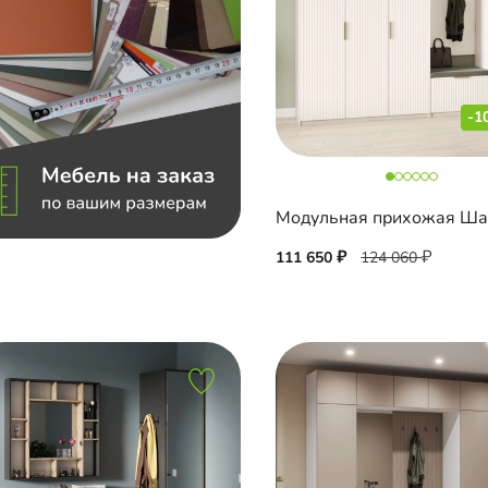
-1
111 650
124 060