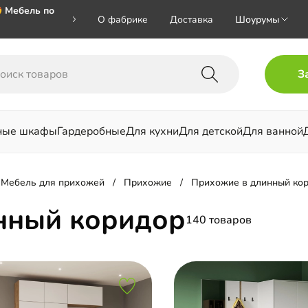
 Мебель по
О фабрике
Доставка
Шоурумы
🎁🎁🎁 при
З
ал на номер
ные шкафы
Гардеробные
Для кухни
Для детской
Для ванной
льни
Мебель для прихожей
Прихожие
Прихожие в длинный ко
нный коридор
140 товаров