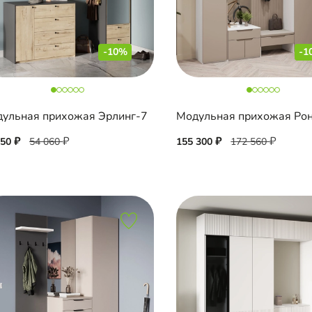
-10%
-1
ульная прихожая Эрлинг-7
Модульная прихожая Ро
650
54 060
155 300
172 560