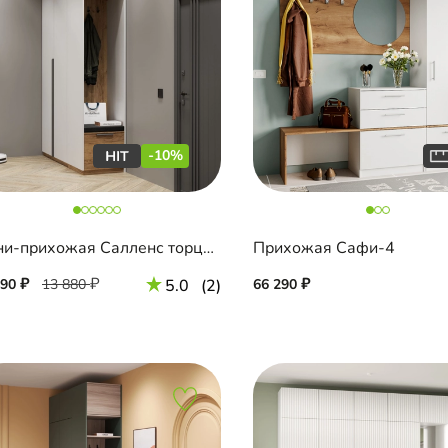
-10%
Мини-прихожая Салленс торцевая
Прихожая Сафи-4
490
13 880
5.0
(2)
66 290