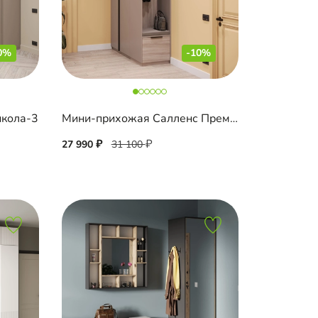
0%
-10%
нкола-3
Мини-прихожая Салленс Премиум торцевая
27 990
31 100