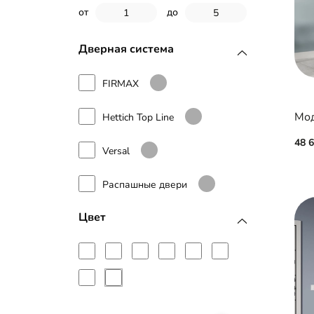
МДФ с пленкой ПВХ
от
до
Дверная система
FIRMAX
Мод
Hettich Top Line
48 
Versal
Распашные двери
Цвет