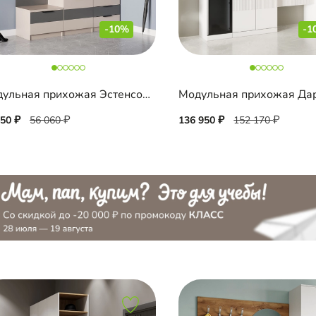
-10%
-1
Модульная прихожая Эстенсон-4
Модульная прихожая Да
450
56 060
136 950
152 170