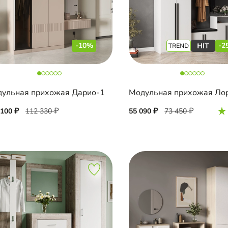
-10%
-2
ульная прихожая Дарио-1
Модульная прихожая Ло
 100
112 330
55 090
73 450