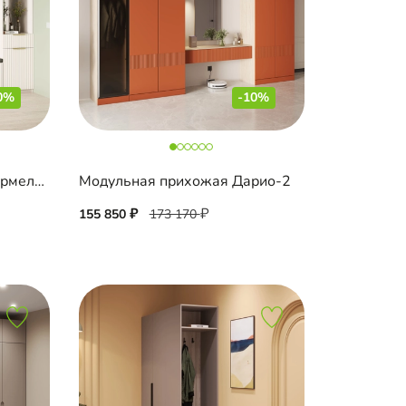
0%
-10%
Модульная прихожая Шармель-3 Лайф
Модульная прихожая Дарио-2
155 850
173 170