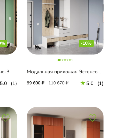
0%
-10%
нс-3
Модульная прихожая Эстенсон-2
5.0
(1)
99 600
110 670
5.0
(1)