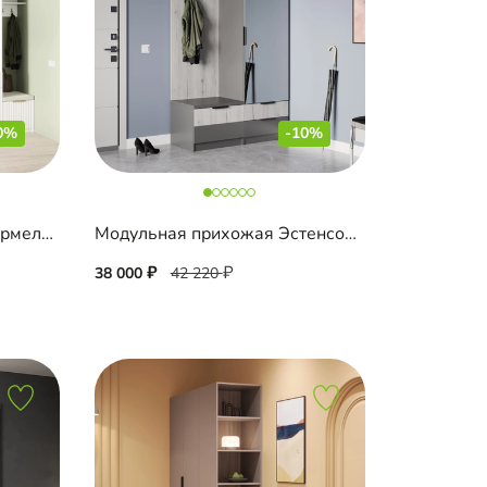
0%
-10%
Модульная прихожая Шармель-5 Лайф
Модульная прихожая Эстенсон-3
38 000
42 220