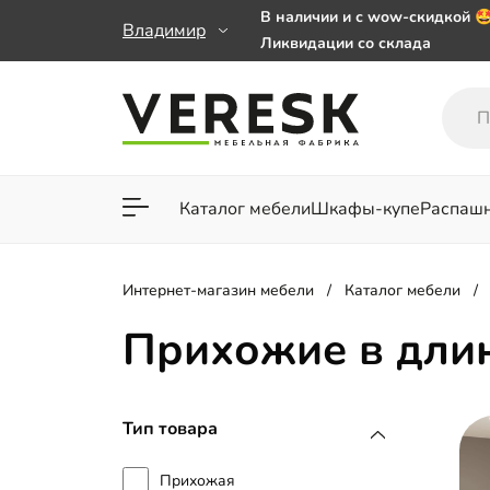
В наличии и с wow-скидкой 
Владимир
Ликвидации со склада
Мебель на заказ. Выбирайте 
заказе от 50 000 ₽
Важно! Наш Whatsapp переех
+79101813475 💌
Каталог мебели
Шкафы-купе
Распаш
Для гостиной
Для спа
Интернет-магазин мебели
Каталог мебели
Прихожие в дли
Тип товара
Прихожая