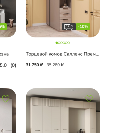
5%
-10%
рэна
Торцевой комод Салленс Премиум с полками
5.0
(0)
31 750
35 280