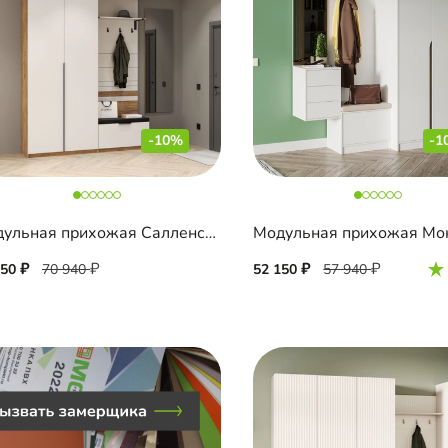
-10%
-1
Модульная прихожая Салленс-4
Модульная прихожая Мо
850
70 940
52 150
57 940