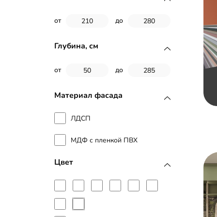
от
до
Глубина, см
от
до
Материал фасада
ЛДСП
МДФ с пленкой ПВХ
Цвет