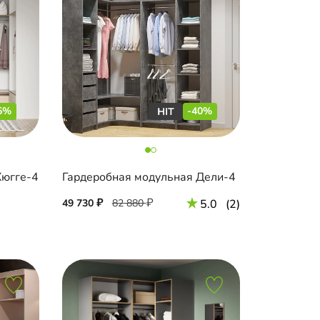
5%
-40%
Хюгге-4
Гардеробная модульная Дели-4
49 730
82 880
5.0
(2)