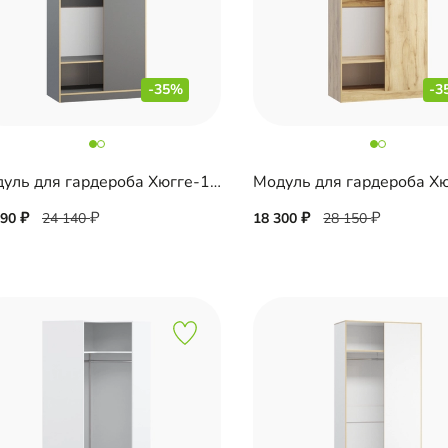
-35%
-3
Модуль для гардероба Хюгге-1 Графит
Модуль для гардероба Х
690
24 140
18 300
28 150