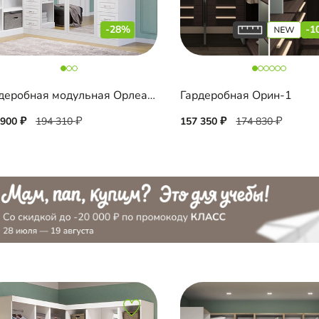
-28%
-1
Гардеробная модульная Орлеан-1
Гардеробная Орин-1
 900
194 310
157 350
174 830