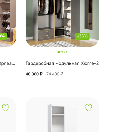
8%
-35%
Гардеробная модульная Орлеан-5
Гардеробная модульная Хюгге-2
48 360
74 400