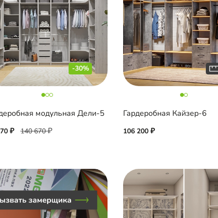
-30%
деробная модульная Дели-5
Гардеробная Кайзер-6
470
140 670
106 200