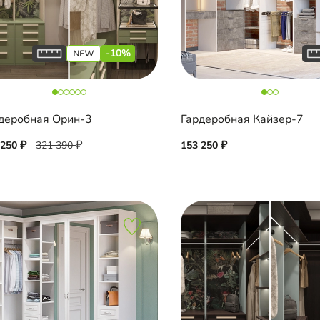
-10%
деробная Орин-3
Гардеробная Кайзер-7
 250
321 390
153 250