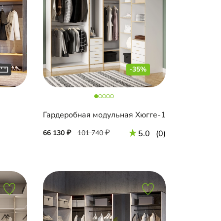
-35%
Гардеробная модульная Хюгге-1
66 130
101 740
5.0
(0)