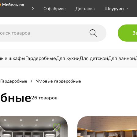
 Мебель по
О фабрике
Доставка
Шоурумы
🎁🎁🎁 при
З
ал на номер
ные шкафы
Гардеробные
Для кухни
Для детской
Для ванной
льни
Гардеробные
Угловые гардеробные
обные
26 товаров