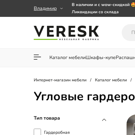
В наличии и с wow-скидкой 
Владимир
Ликвидации со склада
Мебель на заказ. Выбирайте 
заказе от 50 000 ₽
Важно! Наш Whatsapp переех
+79101813475 💌
Каталог мебели
Шкафы-купе
Распаш
Для гостиной
Для спа
Интернет-магазин мебели
Каталог мебели
Угловые гардер
Тип товара
Гардеробная