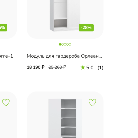
5%
-28%
югге-1
Модуль для гардероба Орлеан-1
18 190
25 260
5.0
(1)