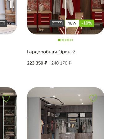
-10%
Гардеробная Орин-2
223 350
248 170