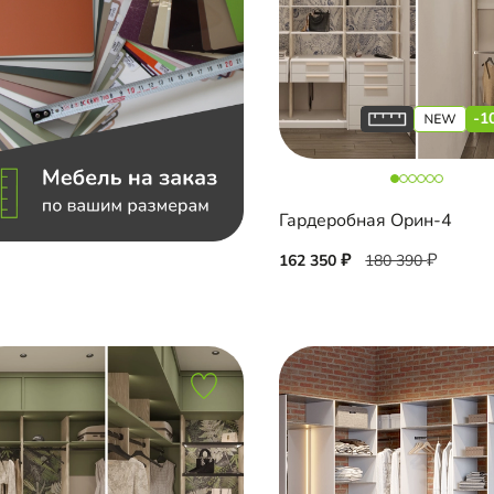
-1
Гардеробная Орин-4
162 350
180 390