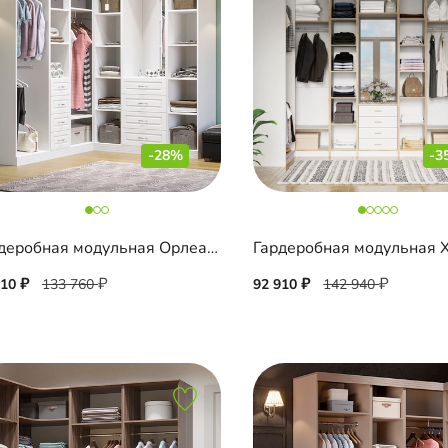
-28%
-3
Гардеробная модульная Орлеан-2
Гардеробная модульная 
310
133 760
92 910
142 940