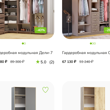
-40%
-2
деробная модульная Дели-7
580
89 300
5.0
(2)
67 130
93 240