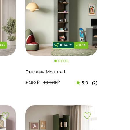
0%
-10%
Стеллаж Моццо-1
9 150
10 170
5.0
(2)