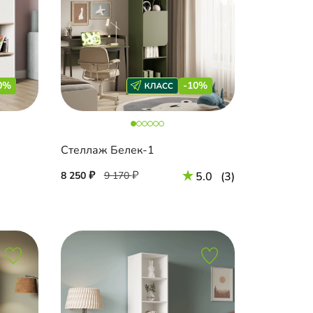
0%
-10%
Стеллаж Белек-1
8 250
9 170
5.0
(3)