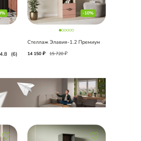
0%
-10%
Стеллаж Элавия-1.2 Премиум
4.8
(6)
14 150
15 720