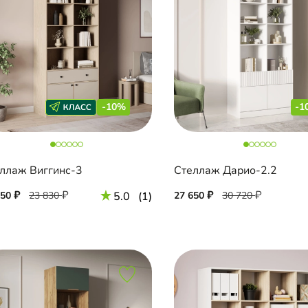
-10%
-1
ллаж Виггинс-3
Стеллаж Дарио-2.2
450
23 830
5.0
(1)
27 650
30 720