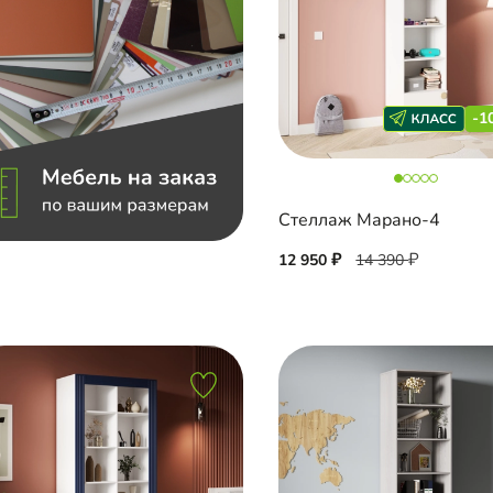
-1
Стеллаж Марано-4
12 950
14 390