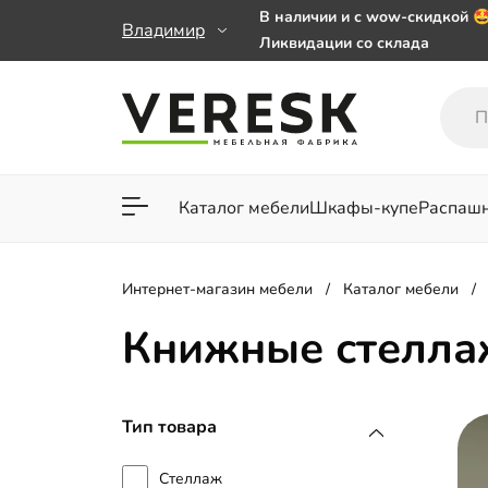
В наличии и с wow-скидкой 
Владимир
Ликвидации со склада
Мебель на заказ. Выбирайте 
заказе от 50 000 ₽
Важно! Наш Whatsapp переех
+79101813475 💌
Каталог мебели
Шкафы-купе
Распаш
Для гостиной
Для спа
Интернет-магазин мебели
Каталог мебели
Книжные стелла
Тип товара
Стеллаж