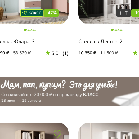
-47%
-1
ллаж Юлара-3
Стеллаж Лестер-2
390
53 570
5.0
(1)
10 350
11 500