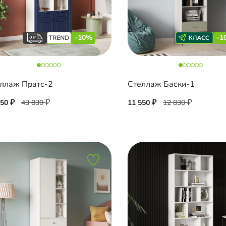
-10%
-1
ллаж Пратс-2
Стеллаж Баски-1
450
43 830
11 550
12 830