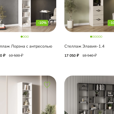
-10%
-1
ллаж Лорэна с антресолью
Стеллаж Элавия-1.4
50
10 500
17 050
18 940