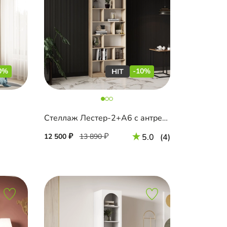
0%
-10%
Стеллаж Лестер-2+А6 с антресолью
12 500
13 890
5.0
(4)