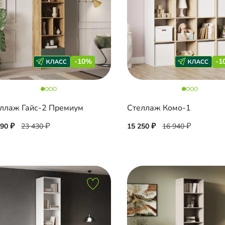
-10%
-1
ллаж Гайс-2 Премиум
Стеллаж Комо-1
090
23 430
15 250
16 940