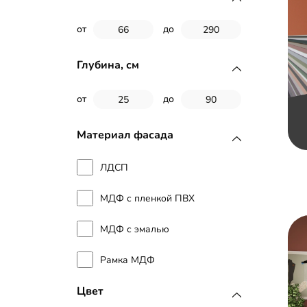
от
до
Глубина, см
от
до
Материал фасада
ЛДСП
МДФ с пленкой ПВХ
МДФ с эмалью
Рамка МДФ
Цвет