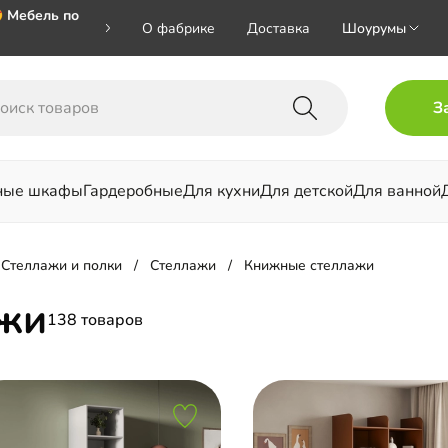
 Мебель по
О фабрике
Доставка
Шоурумы
🎁🎁🎁 при
З
ал на номер
ные шкафы
Гардеробные
Для кухни
Для детской
Для ванной
льни
Стеллажи и полки
Стеллажи
Книжные стеллажи
жи
138 товаров