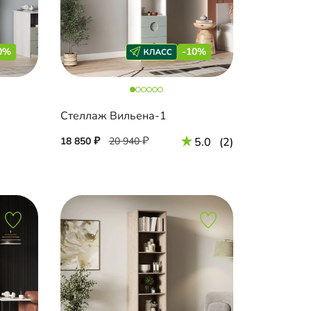
0%
-10%
Стеллаж Вильена-1
18 850
20 940
5.0
(2)