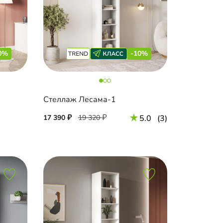
0%
-10%
Стеллаж Лесама-1
17 390
19 320
5.0
(3)