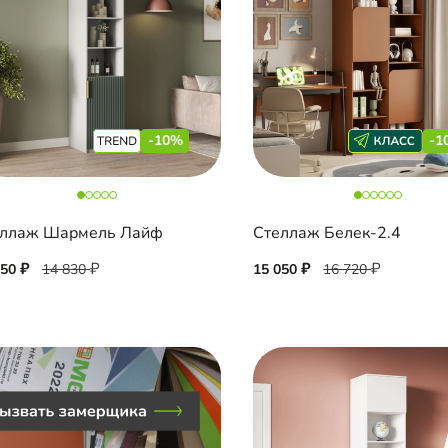
-10%
-1
еллаж Шармель Лайф
Стеллаж Белек-2.4
350
14 830
15 050
16 720