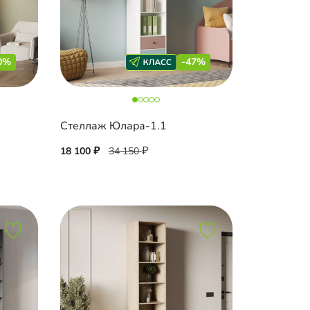
0%
-47%
Стеллаж Юлара-1.1
18 100
34 150