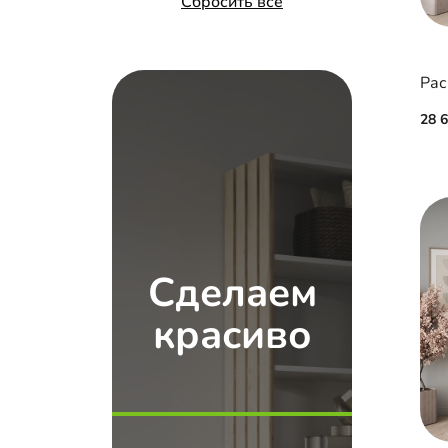
Сбросить все
28 
Сделаем
красиво