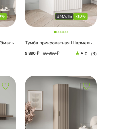
0%
-10%
 Эмаль
Тумба прикроватная Шармель Лайф Эмаль
9 890
10 990
5.0
(3)