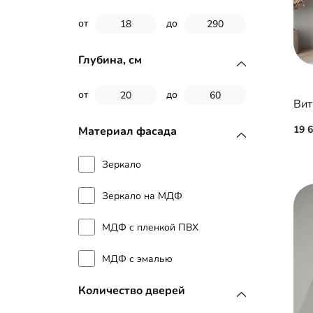
от
до
ТВ-тумба
Распашной шкаф
Глубина, см
Тумба для обуви
от
до
Вит
Антресоль
19 
Материал фасада
Зеркало
Зеркало на МДФ
МДФ с пленкой ПВХ
МДФ с эмалью
Количество дверей