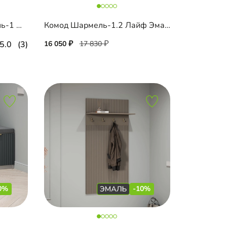
Шкаф-гармошка Шармель-1 Лайф Эмаль с зеркалом
Комод Шармель-1.2 Лайф Эмаль
5.0
(3)
16 050
17 830
0%
-10%