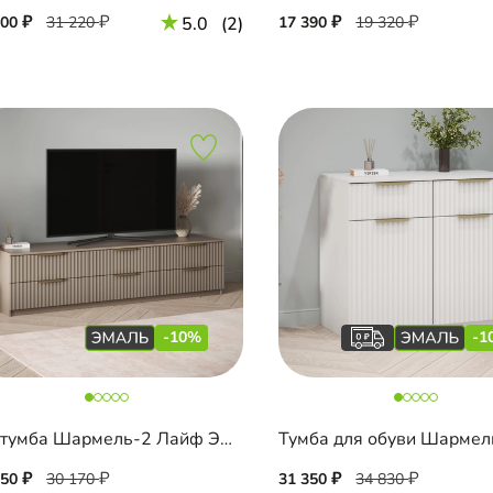
100
31 220
5.0
(2)
17 390
19 320
-10%
-1
ТВ-тумба Шармель-2 Лайф Эмаль
150
30 170
31 350
34 830