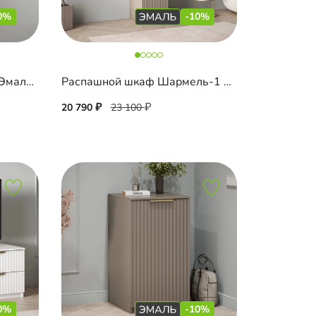
0%
-10%
Полка Шармель-1 Лайф Эмаль навесная
Распашной шкаф Шармель-1 Лайф Эмаль
20 790
23 100
0%
-10%