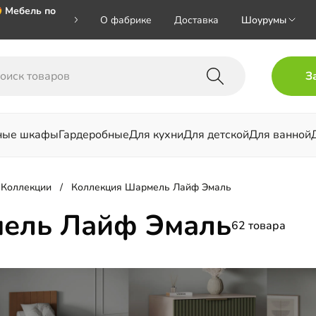
 Мебель по
О фабрике
Доставка
Шоурумы
🎁🎁🎁 при
З
ал на номер
ные шкафы
Гардеробные
Для кухни
Для детской
Для ванной
льни
Коллекции
Коллекция Шармель Лайф Эмаль
ель Лайф Эмаль
62 товара