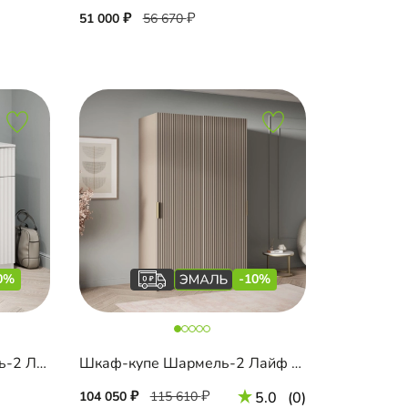
51 000
56 670
0%
-10%
Тумба для обуви Шармель-2 Лайф Эмаль
Шкаф-купе Шармель-2 Лайф Эмаль
104 050
115 610
5.0
(0)