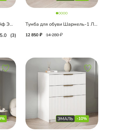
ТВ-тумба Шармель-1 Лайф Эмаль
Тумба для обуви Шармель-1 Лайф Эмаль
5.0
(3)
12 850
14 280
0%
-10%