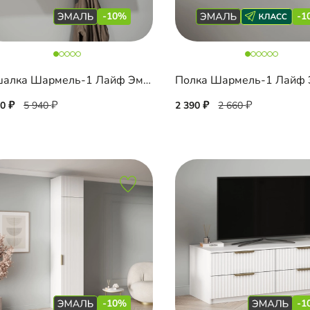
-10%
-1
Вешалка Шармель-1 Лайф Эмаль
50
5 940
2 390
2 660
-10%
-1