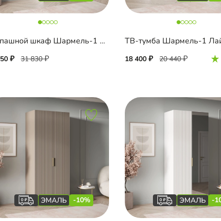
Распашной шкаф Шармель-1 Лайф Эмаль с антресолью
650
31 830
18 400
20 440
-10%
-1