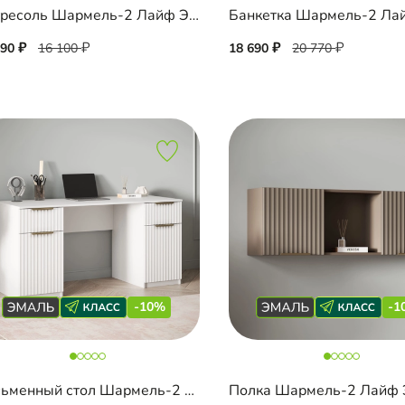
Антресоль Шармель-2 Лайф Эмаль навесная
490
16 100
18 690
20 770
-10%
-1
Письменный стол Шармель-2 Лайф Эмаль