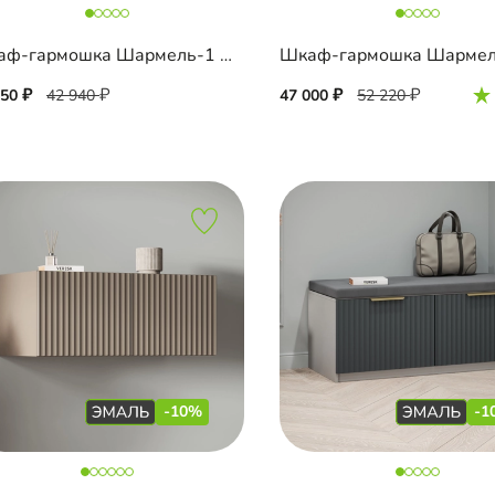
Шкаф-гармошка Шармель-1 Лайф Эмаль
650
42 940
47 000
52 220
-10%
-1