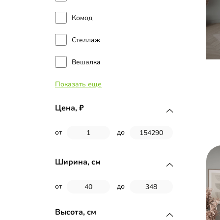
Комод
Стеллаж
Вешалка
Показать еще
Тумба прикроватная
Полка
Цена,
Банкетка
от
до
Шкаф-гармошка
Ширина, см
Туалетный столик
от
до
Письменный стол
Высота, см
Витрина