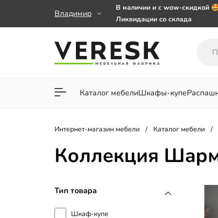
В наличии и с wow-скидкой 
Владимир
Ликвидации со склада
Мебель на заказ. Выбирайте 
заказе от 50 000 ₽
Важно! Наш Whatsapp переех
+79101813475 💌
Каталог мебели
Шкафы-купе
Распаш
Для гостиной
Для спа
Интернет-магазин мебели
Каталог мебели
Коллекция Шарм
Тип товара
Шкаф-купе