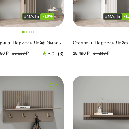
-10%
-1
рина Шармель Лайф Эмаль
Стеллаж Шармель Лайф
650
21 830
5.0
(3)
15 490
17 210