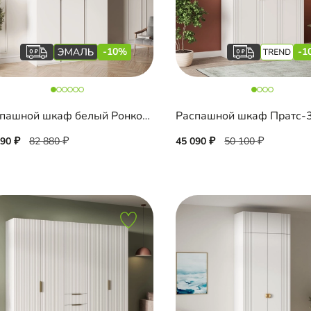
-10%
-1
Распашной шкаф белый Ронкола-3 Эмаль с антресолью
Распашной шкаф Пратс-
590
82 880
45 090
50 100