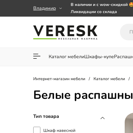
В наличии и с wow-скидкой 
Владимир
Ликвидации со склада
Мебель на заказ. Выбирайте 
заказе от 50 000 ₽
Важно! Наш Whatsapp переех
+79101813475 💌
Каталог мебели
Шкафы-купе
Распаш
Для гостиной
Для спа
Интернет-магазин мебели
Каталог мебели
Белые распашн
Тип товара
Шкаф навесной