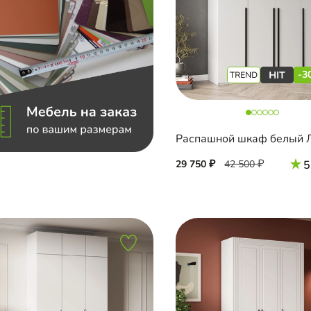
-3
29 750
42 500
5