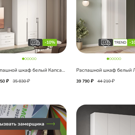
-10%
-1
Распашной шкаф белый Капса-3.1.2
250
35 830
39 790
44 210