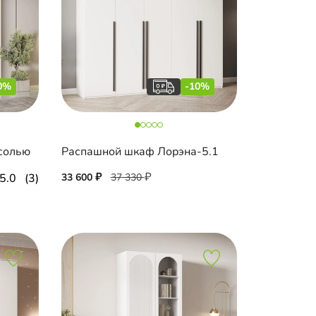
0%
-10%
есолью
Распашной шкаф Лорэна-5.1
5.0
(3)
33 600
37 330