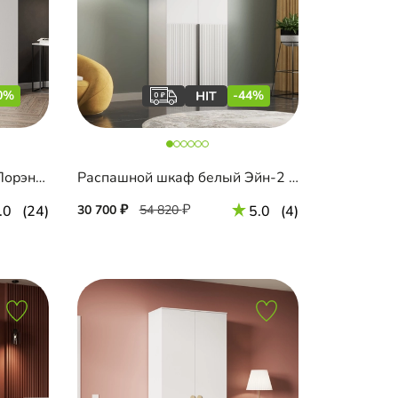
0%
-44%
Распашной шкаф белый Лорэна-4.1 4-дверный
Распашной шкаф белый Эйн-2 Декор 1
.0
(24)
30 700
54 820
5.0
(4)