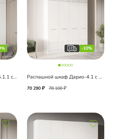
0%
-10%
Распашной шкаф Капса-5.1.1 с зеркалом и антресолью
Распашной шкаф Дарио-4.1 с антресолью
70 290
78 100