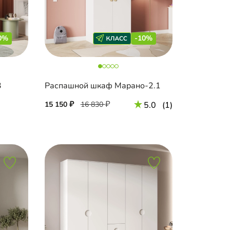
0%
-10%
3
Распашной шкаф Марано-2.1
15 150
16 830
5.0
(1)