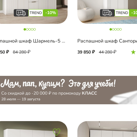
-10%
-1
Распашной шкаф Шармель-5 Лайф с ящиками
850
84 280
39 850
44 280