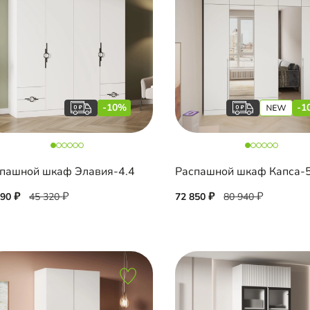
-10%
-1
пашной шкаф Элавия-4.4
790
45 320
72 850
80 940