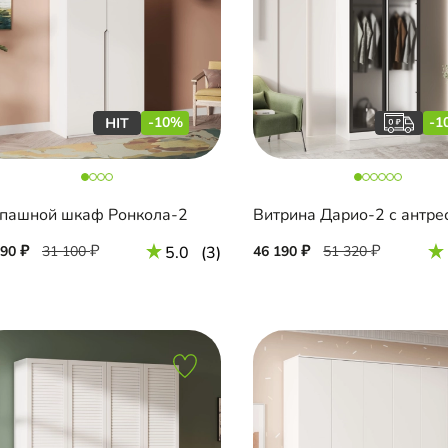
-10%
-1
пашной шкаф Ронкола-2
Витрина Дарио-2 с антр
990
31 100
5.0
(3)
46 190
51 320