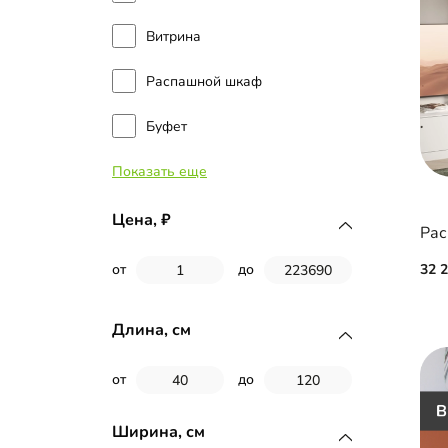
Витрина
Распашной шкаф
Буфет
Показать еще
Книжный шкаф
Книжный шкаф-витрина
Цена,
Встроенный распашной шкаф
32 
от
до
Распашной шкаф угловой
Длина, см
Шкаф над инсталляцией
от
до
Шкаф под стиральную
машину
Ширина, см