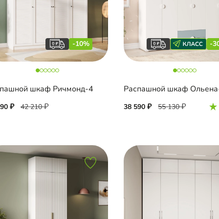
-10%
-3
пашной шкаф Ричмонд-4
Распашной шкаф Ольена
990
42 210
38 590
55 130