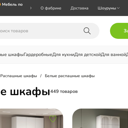
 Мебель по
О фабрике
Доставка
Шоурумы
🎁🎁🎁 при
З
ал на номер
ные шкафы
Гардеробные
Для кухни
Для детской
Для ванной
льни
Распашные шкафы
Белые распашные шкафы
ые шкафы
449 товаров