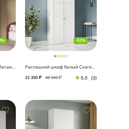
0%
-52%
Распашной шкаф белый Лесама-2 Декор 1 с антресолью
Распашной шкаф белый Скаген-2
22 350
46 560
5.0
(3)