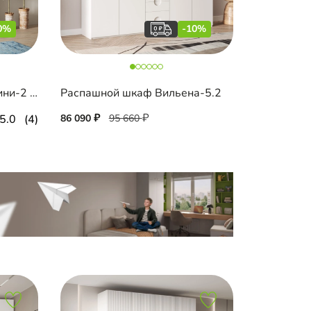
0%
-10%
Распашной шкаф Санторини-2 Лайф с антресолью
Распашной шкаф Вильена-5.2
5.0
(4)
86 090
95 660