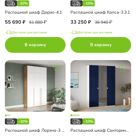
-10%
-10%
Распашной шкаф Дарио-4.1
Распашной шкаф Капса-3.3.1
55 690
33 250
61 880
36 940
Доступно для доставки
Доступно для доставки
В корзину
В корзину
-10%
-10%
Распашной шкаф Лорэна-3 Эко с антресолью
Распашной шкаф Санторини-3 Лайф с зеркалом