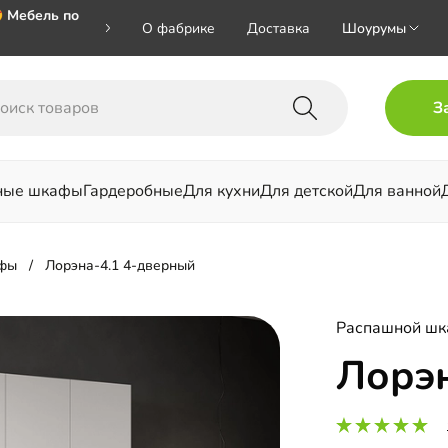
 Мебель по
О фабрике
Доставка
Шоурумы
🎁🎁🎁 при
З
ал на номер
ные шкафы
Гардеробные
Для кухни
Для детской
Для ванной
льни
фы
Лорэна-4.1 4-дверный
Распашной ш
Лорэн