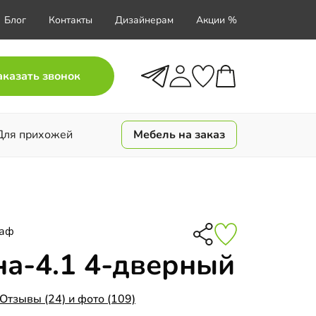
Блог
Контакты
Дизайнерам
Акции %
аказать звонок
Для прихожей
Мебель на заказ
каф
а-4.1 4-дверный
Отзывы (24) и фото (109)