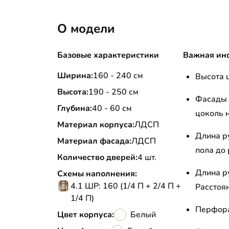
О модели
Базовые характеристики
Важная ин
Ширина:
160 - 240 см
Высота ц
Высота:
190 - 250 см
Фасады 
Глубина:
40 - 60 см
цоколь н
Материал корпуса:
ЛДСП
Длина р
Материал фасада:
ЛДСП
пола до 
Количество дверей:
4 шт.
Длина р
Схемы наполнения:
4.1 ШР: 160 (1/4 П + 2/4 П +
Расстоян
1/4 П)
Перфора
Цвет корпуса:
Белый