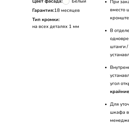
Цвет фасада:
Белый
При зак
вместо 
Гарантия:
18 месяцев
кронште
Тип кромки:
на всех деталях 1 мм
В отдел
одновре
штанги 
устанав
Внутрен
устанав
угол от
крайние
Для уто
шкафа в
менедж