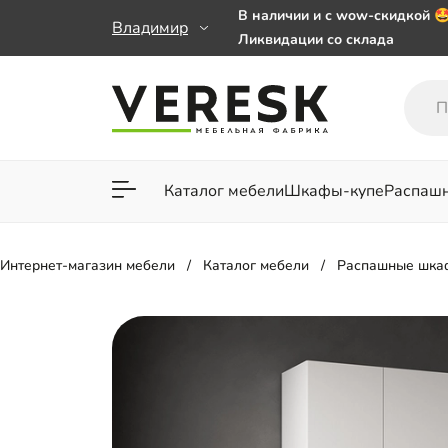
В наличии и с wow-скидкой 
Владимир
Ликвидации со склада
Мебель на заказ. Выбирайте 
заказе от 50 000 ₽
Важно! Наш Whatsapp переех
+79101813475 💌
Каталог мебели
Шкафы-купе
Распаш
Для гостиной
Для спа
Интернет-магазин мебели
Каталог мебели
Распашные шка