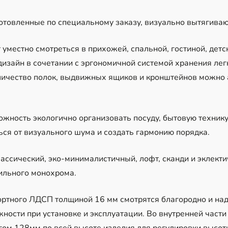
отовленные по специальному заказу, визуально вытягиваю
уместно смотреться в прихожей, спальной, гостиной, дет
дизайн в сочетании с эргономичной системой хранения лег
личество полок, выдвижных ящиков и кронштейнов можно 
ность экологично организовать посуду, бытовую технику,
ся от визуального шума и создать гармонию порядка.
ассический, эко-минималистичный, лофт, сканди и эклект
тильного монохрома.
ортного ЛДСП толщиной 16 мм смотрятся благородно и на
ности при установке и эксплуатации. Во внутренней част
ом 128мм по всей высоте изделия для регулировки высот