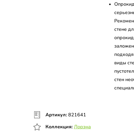
Опрокид
серьезн
Рекомен
стене д
опрокид
заложен
подходя
виды сте
пустоте
стен не
специал
Артикул:
821641
Коллекция:
Лорэна