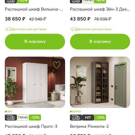
-10%
-43%
Распашной шкаф Вильена-2 с антресолью
Распашной шкаф Эйн-3 Декор 1
38 650
43 850
42 940
76 930
Доступно для доставки
Доступно для доставки
В корзину
В корзину
-10%
-10%
Распашной шкаф Пратс-3
Витрина Ронкола-2