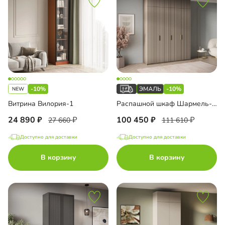
-10%
-10%
Витрина Вилория-1
Распашной шкаф Шармель-4.1 Лайф Эмаль с антресолью
24 890
100 450
27 660
111 610
Доступно для доставки
Доступно для доставки
В корзину
В корзину