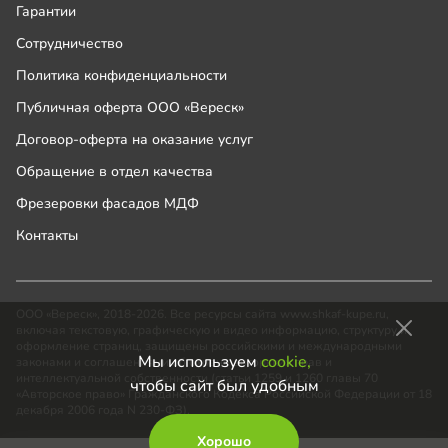
Гарантии
Сотрудничество
Политика конфиденциальности
Публичная оферта ООО «Вереск»
Договор-оферта на оказание услуг
Обращение в отдел качества
Фрезеровки фасадов МДФ
Контакты
ООО «Вереск», 2018-2026. Все ресурсы сайта www.shkaf-kupe.ru,
включая текстовую, графическую и видео информацию, структуру и
оформление страниц, защищены российскими и международными
Мы используем
cookie,
законами и соглашениями об охране авторских прав и
интеллектуальной собственности (статьи 1259 и 1260 главы 70
чтобы сайт был удобным
«Авторское право» Гражданского Кодекса Российской Федерации от 18
декабря 2006 года N 230-ФЗ).
Хорошо