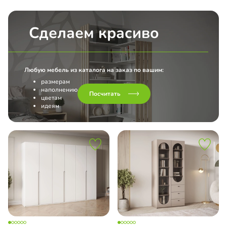
Сделаем красиво
Любую мебель из каталога на заказ по вашим:
размерам
наполнению
Посчитать
цветам
идеям