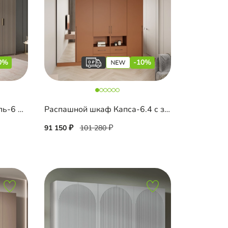
0%
-10%
Распашной шкаф Шармель-6 Лайф Эмаль
Распашной шкаф Капса-6.4 с зеркалом и антресолью
91 150
101 280