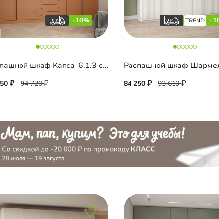
-10%
-1
Распашной шкаф Капса-6.1.3 с антресолью
250
94 720
84 250
93 610