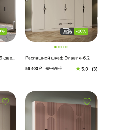
0%
-10%
Распашной шкаф Руан-6 6-дверный
Распашной шкаф Элавия-6.2
56 400
62 670
5.0
(3)