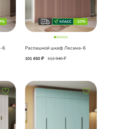
0%
-10%
с-6
Распашной шкаф Лесама-6
101 650
112 940