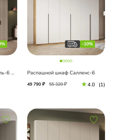
0%
-10%
Распашной шкаф Шармель-6 Лайф с антресолью
Распашной шкаф Салленс-6
49 790
55 320
4.0
(1)