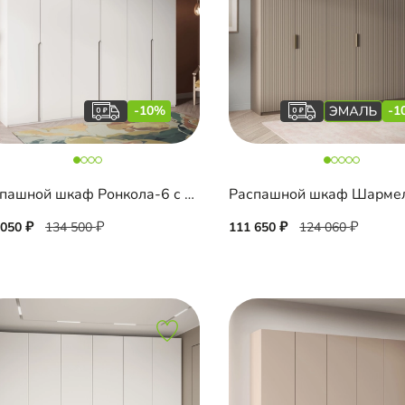
-10%
-1
Распашной шкаф Ронкола-6 с антресолью
 050
134 500
111 650
124 060