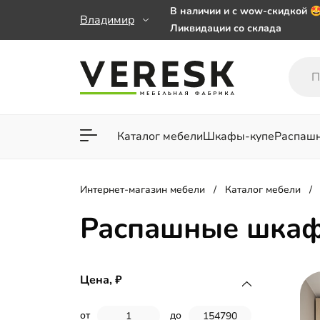
В наличии и с wow-скидкой 
Владимир
Ликвидации со склада
Мебель на заказ. Выбирайте 
заказе от 50 000 ₽
Важно! Наш Whatsapp переех
+79101813475 💌
Каталог мебели
Шкафы-купе
Распаш
Для гостиной
Для спа
Интернет-магазин мебели
Каталог мебели
Распашные шкаф
Цена,
от
до