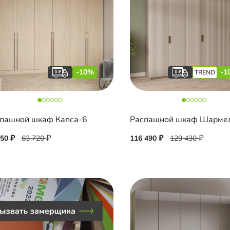
-10%
-1
пашной шкаф Капса-6
350
63 720
116 490
129 430