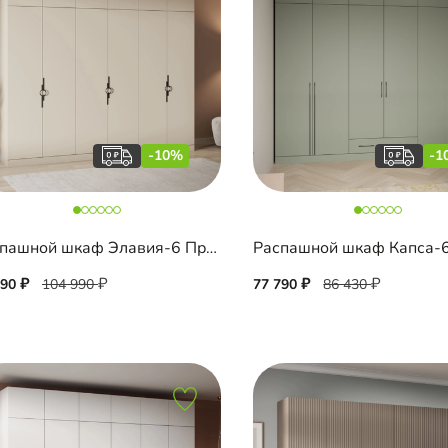
-10%
-1
Распашной шкаф Элавия-6 Премиум с антресолью
490
104 990
77 790
86 430