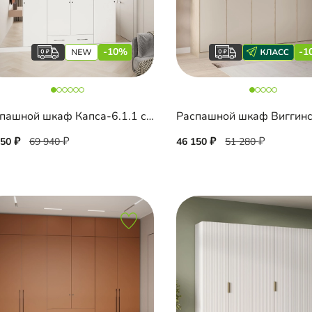
-10%
-1
Распашной шкаф Капса-6.1.1 с зеркалом
Распашной шкаф Виггин
950
69 940
46 150
51 280