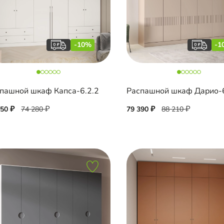
-10%
-1
пашной шкаф Капса-6.2.2
Распашной шкаф Дарио-
850
74 280
79 390
88 210