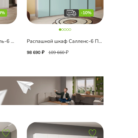
0%
-10%
Распашной шкаф Шармель-6 Лайф
Распашной шкаф Салленс-6 Премиум с антресолью
98 690
109 660