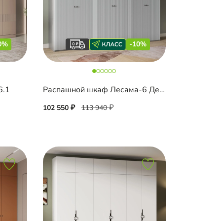
0%
-10%
6.1
Распашной шкаф Лесама-6 Декор 4
102 550
113 940