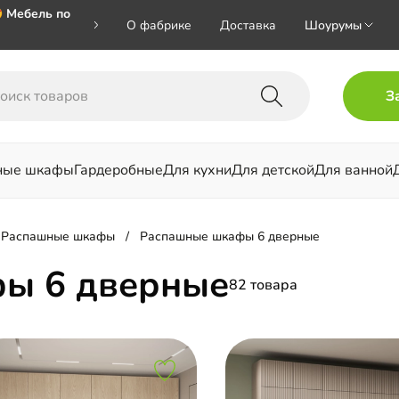
 Мебель по
О фабрике
Доставка
Шоурумы
🎁🎁🎁 при
З
ал на номер
ные шкафы
Гардеробные
Для кухни
Для детской
Для ванной
льни
Распашные шкафы
Распашные шкафы 6 дверные
ы 6 дверные
82 товара