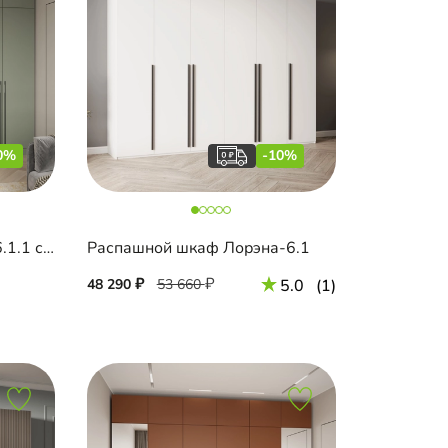
0%
-10%
Распашной шкаф Капса-6.1.1 с антресолью
Распашной шкаф Лорэна-6.1
48 290
53 660
5.0
(1)