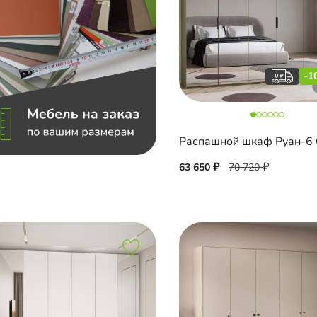
-1
63 650
70 720