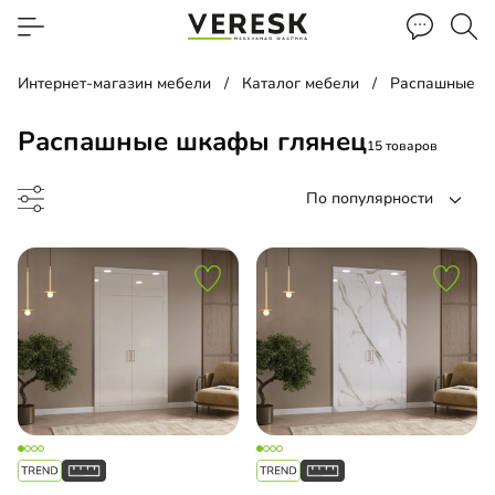
Интернет-магазин мебели
Каталог мебели
Распашные ш
Распашные шкафы глянец
15 товаров
По популярности
ина
ашной шкаф
оенный распашной шкаф