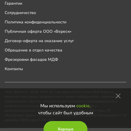
Гарантии
Сотрудничество
Политика конфиденциальности
Публичная оферта ООО «Вереск»
Договор-оферта на оказание услуг
Обращение в отдел качества
Фрезеровки фасадов МДФ
Контакты
ООО «Вереск», 2018-2026. Все ресурсы сайта www.shkaf-kupe.ru,
включая текстовую, графическую и видео информацию, структуру и
оформление страниц, защищены российскими и международными
Мы используем
cookie,
законами и соглашениями об охране авторских прав и
интеллектуальной собственности (статьи 1259 и 1260 главы 70
чтобы сайт был удобным
«Авторское право» Гражданского Кодекса Российской Федерации от 18
декабря 2006 года N 230-ФЗ).
Хорошо