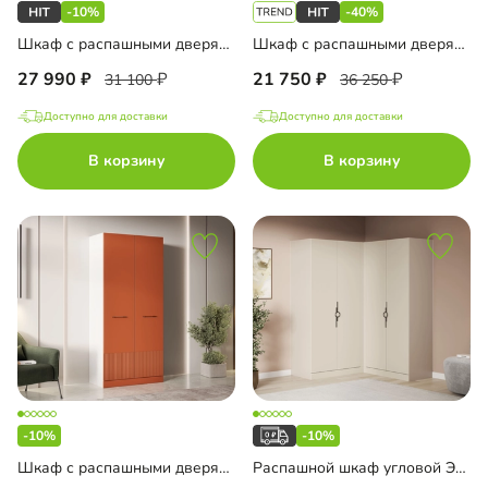
-10%
-40%
Шкаф с распашными дверями в спальню Ронкола-2
Шкаф с распашными дверями в спальню Лорэна-3
27 990
21 750
31 100
36 250
Доступно для доставки
Доступно для доставки
В корзину
В корзину
-10%
-10%
Шкаф с распашными дверями в спальню Дарио-2
Распашной шкаф угловой Элавия-2-550 Премиум