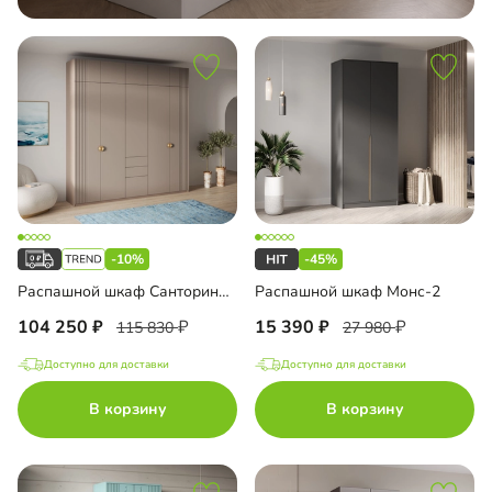
-10%
-45%
Распашной шкаф Санторини-5 Лайф с антресолью
Распашной шкаф Монс-2
104 250
15 390
115 830
27 980
Доступно для доставки
Доступно для доставки
В корзину
В корзину