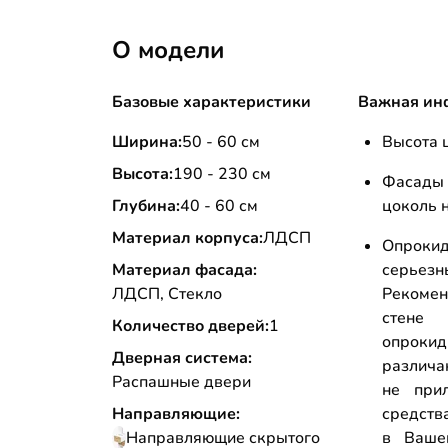
О модели
Базовые характеристики
Важная ин
Ширина:
50 - 60 см
Высота ц
Высота:
190 - 230 см
Фасады
Глубина:
40 - 60 см
цоколь н
Материал корпуса:
ЛДСП
Опрокид
Материал фасада:
серьез
ЛДСП, Стекло
Рекоме
стене
Количество дверей:
1
опрок
Дверная система:
различа
Распашные двери
не прил
Направляющие:
средств
Направляющие скрытого
в Ваше