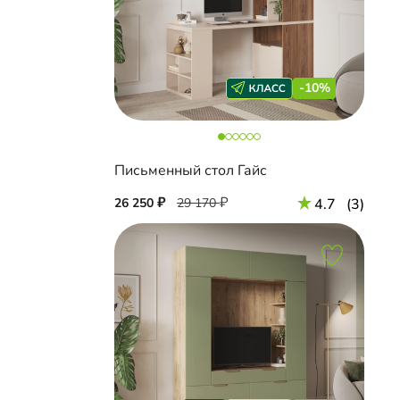
-10%
Письменный стол Гайс
26 250
29 170
4.7
(3)