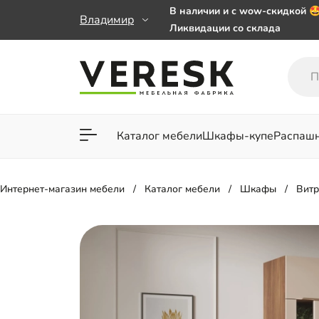
В наличии и с wow-скидкой 
Владимир
Ликвидации со склада
Мебель на заказ. Выбирайте 
заказе от 50 000 ₽
Важно! Наш Whatsapp переех
+79101813475 💌
Каталог мебели
Шкафы-купе
Распаш
Для гостиной
Для спа
Интернет-магазин мебели
Каталог мебели
Шкафы
Вит