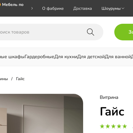
 Мебель по
О фабрике
Доставка
Шоурумы
🎁🎁🎁 при
З
ал на номер
ные шкафы
Гардеробные
Для кухни
Для детской
Для ванной
льни
рины
Гайс
Витрина
Гайс