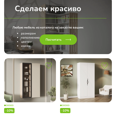
MIAL
Сделаем красиво
ch Top Line
Любую мебель из каталога на заказ по вашим:
l
размерам
наполнению
Посчитать
нс
цветам
идеям
Line L Hettich
ашные двери
-10%
-10%