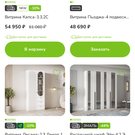
-10%
Витрина Капса-3.3.2С
Витрина Пьоджа-4 подвесная
54 950
48 690
61 060
Доступно для доставки
Доступно для доставки
В корзину
Заказать
-10%
-44%
Витрина Лесама-2.3 Декор 1
Распашной шкаф Эйн-4.2 Эмаль Декор 3