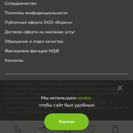
Сотрудничество
Политика конфиденциальности
Публичная оферта ООО «Вереск»
Договор-оферта на оказание услуг
Обращение в отдел качества
Фрезеровки фасадов МДФ
Контакты
ООО «Вереск», 2018-2026. Все ресурсы сайта www.shkaf-kupe.ru,
включая текстовую, графическую и видео информацию, структуру и
оформление страниц, защищены российскими и международными
Мы используем
cookie,
законами и соглашениями об охране авторских прав и
интеллектуальной собственности (статьи 1259 и 1260 главы 70
чтобы сайт был удобным
«Авторское право» Гражданского Кодекса Российской Федерации от 18
декабря 2006 года N 230-ФЗ).
Хорошо