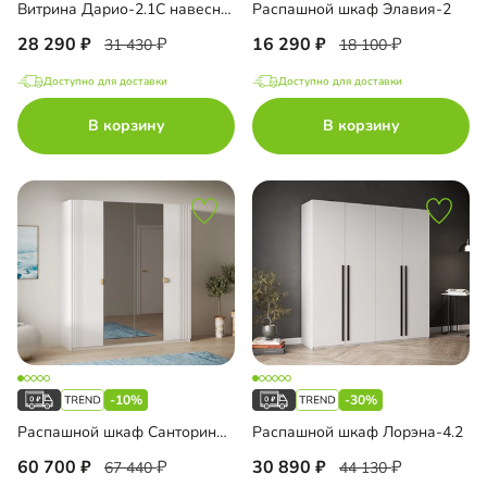
Витрина Дарио-2.1С навесная
Распашной шкаф Элавия-2
28 290
16 290
31 430
18 100
Доступно для доставки
Доступно для доставки
В корзину
В корзину
-10%
-30%
Распашной шкаф Санторини-4 Лайф с зеркалом
Распашной шкаф Лорэна-4.2
60 700
30 890
67 440
44 130