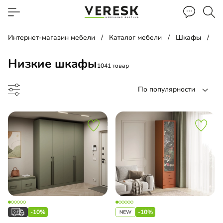
Интернет-магазин мебели
Каталог мебели
Шкафы
Н
Низкие шкафы
1041 товар
По популярности
ф-купе
ф-гармошка
-10%
-10%
-купе угловой