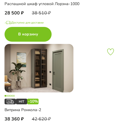
Распашной шкаф угловой Лорэна-1000
28 500
38 510
Доступно для доставки
В корзину
-10%
Витрина Ронкола-2
38 360
42 620