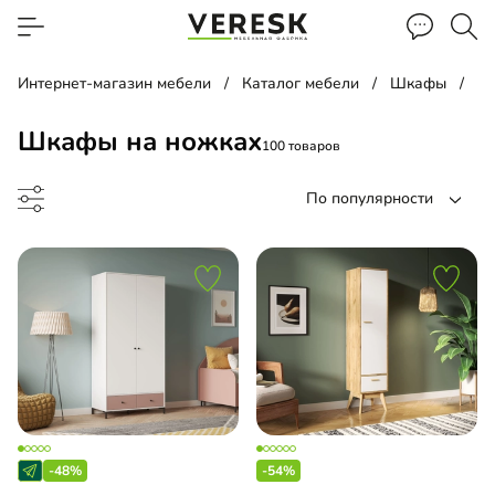
Интернет-магазин мебели
Каталог мебели
Шкафы
Ш
Шкафы на ножках
100 товаров
По популярности
ф-гармошка
ина
-48%
-54%
ашной шкаф