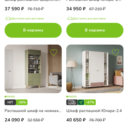
37 590
34 950
76 710
67 210
Доступно для доставки
Доступно для доставки
В корзину
В корзину
-26%
-47%
Распашной шкаф на ножках Ксанти
Шкаф распашной Юлара-2.4
24 090
40 650
32 550
76 700