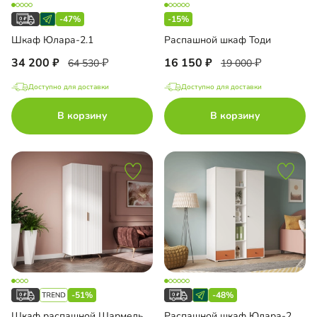
-47%
-15%
Шкаф Юлара-2.1
Распашной шкаф Тоди
34 200
16 150
64 530
19 000
Доступно для доставки
Доступно для доставки
В корзину
В корзину
-51%
-48%
Шкаф распашной Шармель-2
Распашной шкаф Юлара-2.3Н