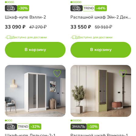
-30%
-44%
Шкаф-купе Вэлли-2
Распашной шкаф Эйн-2 Декор 3
33 090
33 550
47 270
59 910
Доступно для доставки
Доступно для доставки
В корзину
В корзину
-32%
-10%
Шкаф-купе Дельсон-2-1
Распашной шкаф Ронкола-1.3 Эмаль с зеркалом