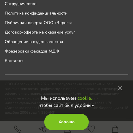
Сотрудничество
Политика конфиденциальности
Публичная оферта ООО «Вереск»
Договор-оферта на оказание услуг
Обращение в отдел качества
Фрезеровки фасадов МДФ
Контакты
ООО «Вереск», 2018-2026. Все ресурсы сайта www.shkaf-kupe.ru,
включая текстовую, графическую и видео информацию, структуру и
оформление страниц, защищены российскими и международными
Мы используем
cookie,
законами и соглашениями об охране авторских прав и
интеллектуальной собственности (статьи 1259 и 1260 главы 70
чтобы сайт был удобным
«Авторское право» Гражданского Кодекса Российской Федерации от 18
декабря 2006 года N 230-ФЗ).
Хорошо