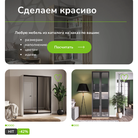
Сделаем красиво
Любую мебель из каталога на заказ по вашим:
размерам
наполнению
Посчитать
цветам
идеям
-42%