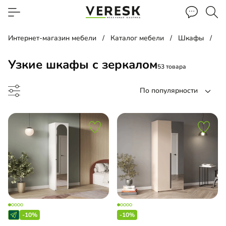
Интернет-магазин мебели
Каталог мебели
Шкафы
Уз
Узкие шкафы с зеркалом
53 товара
По популярности
ф-купе
ф-гармошка
-10%
-10%
ина