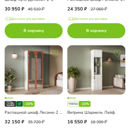
30 950
24 350
45 510
27 060
Доступно для доставки
Доступно для доставки
В корзину
В корзину
-10%
-10%
Распашной шкаф Лесама-2 с зеркалом
Витрина Шармель Лайф
32 150
16 550
35 720
18 390