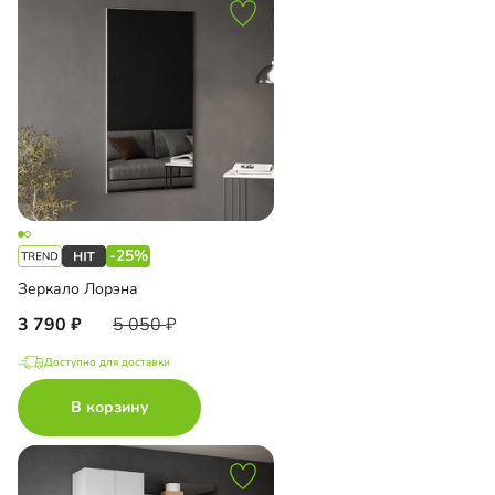
-25%
Зеркало Лорэна
3 790
5 050
Доступно для доставки
В корзину