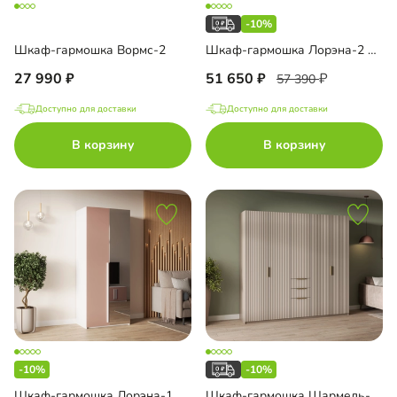
-10%
Шкаф-гармошка Вормс-2
Шкаф-гармошка Лорэна-2 Премиум Тип 2
27 990
51 650
57 390
Доступно для доставки
Доступно для доставки
В корзину
В корзину
-10%
-10%
Шкаф-гармошка Лорэна-1 Премиум Тип 3
Шкаф-гармошка Шармель-3.3 Лайф