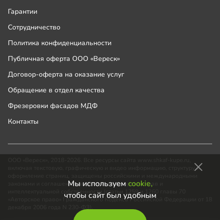
Гарантии
Сотрудничество
Политика конфиденциальности
Публичная оферта ООО «Вереск»
Договор-оферта на оказание услуг
Обращение в отдел качества
Фрезеровки фасадов МДФ
Контакты
ООО «Вереск», 2018-2026. Все ресурсы сайта www.shkaf-kupe.ru,
включая текстовую, графическую и видео информацию, структуру и
оформление страниц, защищены российскими и международными
Мы используем
cookie,
законами и соглашениями об охране авторских прав и
интеллектуальной собственности (статьи 1259 и 1260 главы 70
чтобы сайт был удобным
«Авторское право» Гражданского Кодекса Российской Федерации от 18
декабря 2006 года N 230-ФЗ).