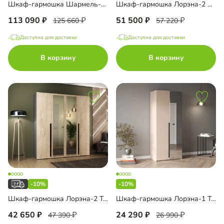
Шкаф-гармошка Шармель-3.3 Лайф Эмаль
Шкаф-гармошка Лорэна-2 Премиум Тип 1
113 090
51 500
125 660
57 220
Доступно для доставки
Доступно для доставки
В корзину
В корзину
-10%
-10%
Шкаф-гармошка Лорэна-2 Тип 2
Шкаф-гармошка Лорэна-1 Тип 3
42 650
24 290
47 390
26 990