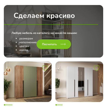
Сделаем красиво
Любую мебель из каталога на заказ по вашим:
размерам
наполнению
Посчитать
цветам
идеям