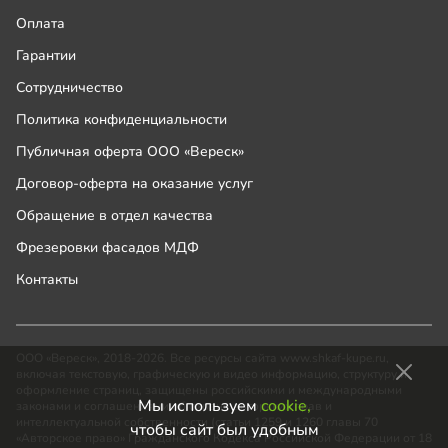
Оплата
Гарантии
Сотрудничество
Политика конфиденциальности
Публичная оферта ООО «Вереск»
Договор-оферта на оказание услуг
Обращение в отдел качества
Фрезеровки фасадов МДФ
Контакты
ООО «Вереск», 2018-2026. Все ресурсы сайта www.shkaf-kupe.ru,
включая текстовую, графическую и видео информацию, структуру и
оформление страниц, защищены российскими и международными
Мы используем
cookie,
законами и соглашениями об охране авторских прав и
интеллектуальной собственности (статьи 1259 и 1260 главы 70
чтобы сайт был удобным
«Авторское право» Гражданского Кодекса Российской Федерации от 18