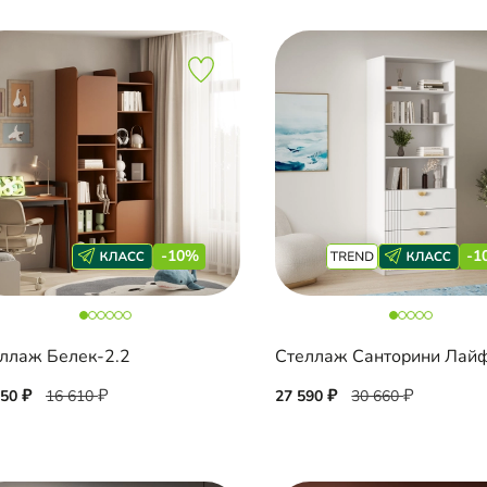
-10%
-1
ллаж Белек-2.2
Стеллаж Санторини Лай
950
16 610
27 590
30 660