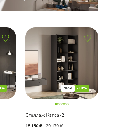
0%
-10%
Стеллаж Капса-2
18 150
20 170