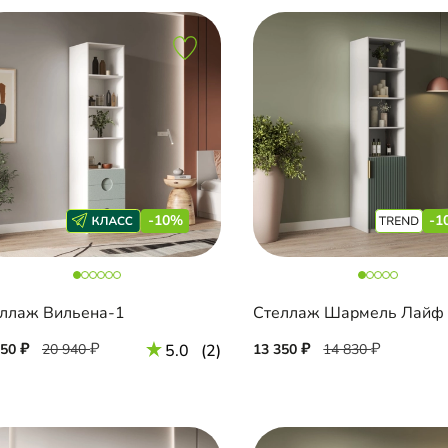
-10%
-1
ллаж Вильена-1
Стеллаж Шармель Лайф
850
20 940
5.0
(2)
13 350
14 830