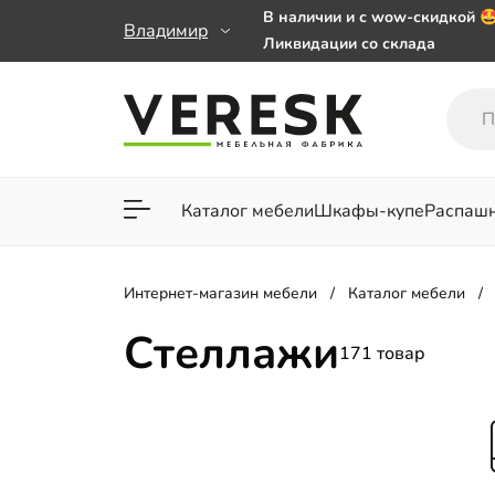
В наличии и с wow-скидкой 
Владимир
Ликвидации со склада
Мебель на заказ. Выбирайте 
заказе от 50 000 ₽
Важно! Наш Whatsapp переех
+79101813475 💌
Каталог мебели
Шкафы-купе
Распаш
Для гостиной
Для спа
Интернет-магазин мебели
Каталог мебели
Стеллажи
171 товар