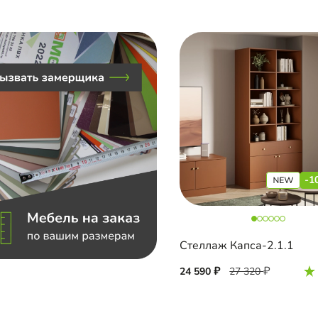
-1
Стеллаж Капса-2.1.1
24 590
27 320