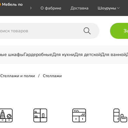
 Мебель по
О фабрике
Доставка
Шоурумы
🎁🎁🎁 при
З
ал на номер
ные шкафы
Гардеробные
Для кухни
Для детской
Для ванной
льни
Стеллажи и полки
Стеллажи