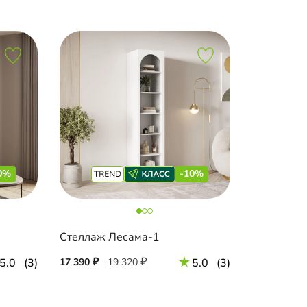
0%
-10%
Стеллаж Лесама-1
5.0
(3)
17 390
19 320
5.0
(3)