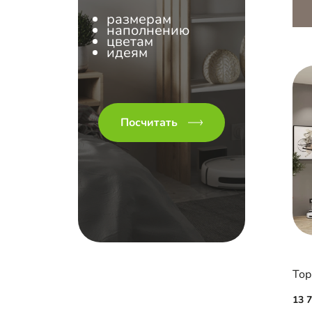
размерам
наполнению
цветам
идеям
Посчитать
13 