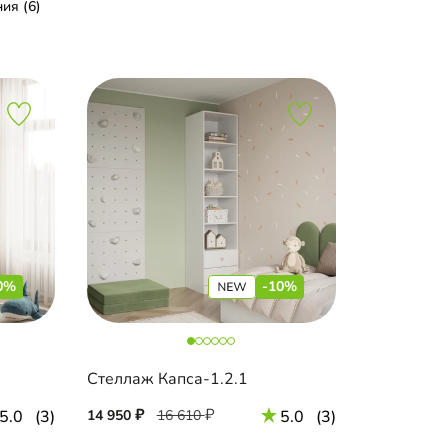
ия (6)
0%
-10%
Стеллаж Капса-1.2.1
5.0
(3)
14 950
16 610
5.0
(3)