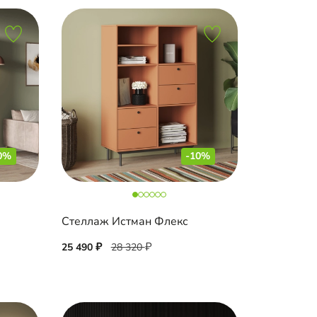
0%
-10%
Стеллаж Истман Флекс
25 490
28 320