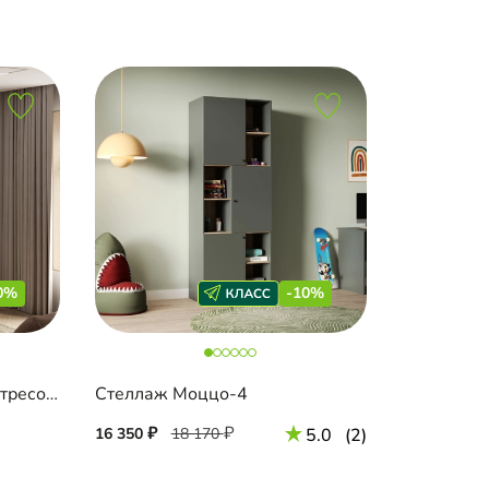
0%
-10%
Стеллаж Капса-1.1.1 с антресолью
Стеллаж Моццо-4
16 350
18 170
5.0
(2)