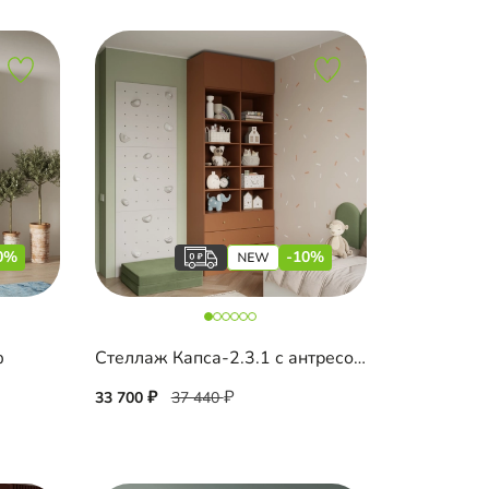
0%
-10%
ф
Стеллаж Капса-2.3.1 с антресолью
33 700
37 440