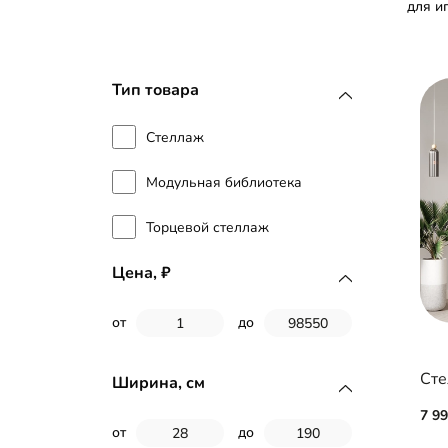
для и
Тип товара
Стеллаж
Модульная библиотека
Торцевой стеллаж
Цена,
от
до
Сте
Ширина, см
7 9
от
до