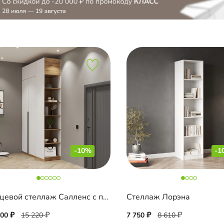
-10%
-1
Торцевой стеллаж Салленс с полками и антресолью
Стеллаж Лорэна
700
15 220
7 750
8 610