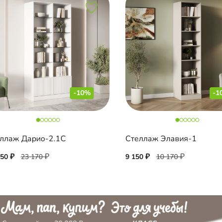
-10%
-1
ллаж Дарио-2.1С
Стеллаж Элавия-1
850
23 170
9 150
10 170