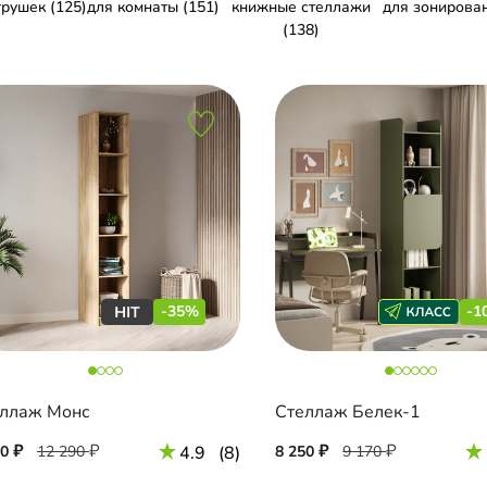
грушек (125)
для комнаты (151)
книжные стеллажи
для зонирован
(138)
-35%
-1
ллаж Монс
Стеллаж Белек-1
90
12 290
4.9
(8)
8 250
9 170