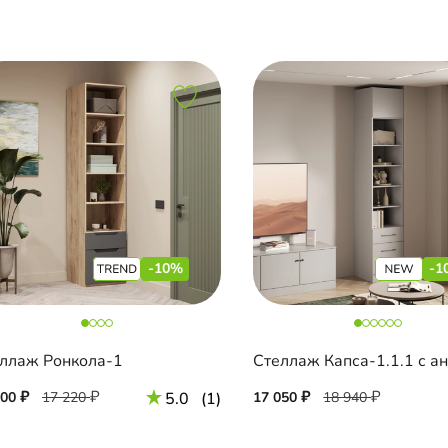
-10%
-1
ллаж Ронкола-1
500
17 220
5.0
(1)
17 050
18 940