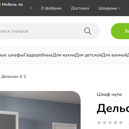
 Мебель по
О фабрике
Доставка
Шоурумы
🎁🎁🎁 при
З
ал на номер
ные шкафы
Гардеробные
Для кухни
Для детской
Для ванной
льни
Дельсон-2-1
Шкаф-купе
Дель