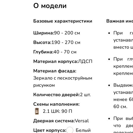
О модели
Базовые характеристики
Важная ин
Ширина:
90 - 200 см
При г
устана
Высота:
190 - 270 см
вместо 
Глубина:
40 - 70 см
При гл
Материал корпуса:
ЛДСП
креплен
Материал фасада:
креплени
Зеркало с пескоструйным
рисунком
Выдви
устанав
Количество дверей:
2 шт.
менее 6
Схемы наполнения:
60 см.
2.1 ШК: 90 П
При выб
Дверная система:
Versal
что дв
Цвет корпуса:
Белый
полезно