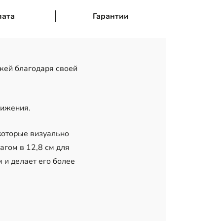
лата
Гарантии
жей благодаря своей
вижения.
которые визуально
агом в 12,8 см для
 и делает его более