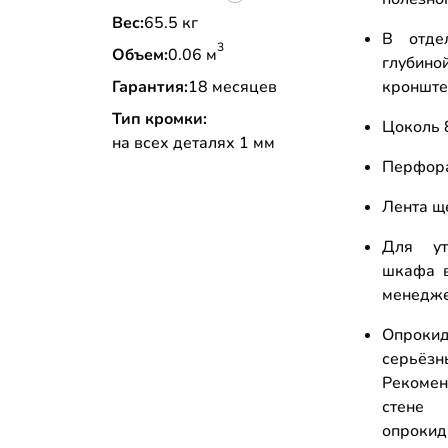
Вес:
65.5 кг
В отде
3
Объем:
0.06 м
глубино
Гарантия:
18 месяцев
кронште
Тип кромки:
Цоколь 
на всех деталях 1 мм
Перфора
Лента щ
Для ут
шкафа в
менедж
Опрокид
серьёз
Рекоме
стене
опрок