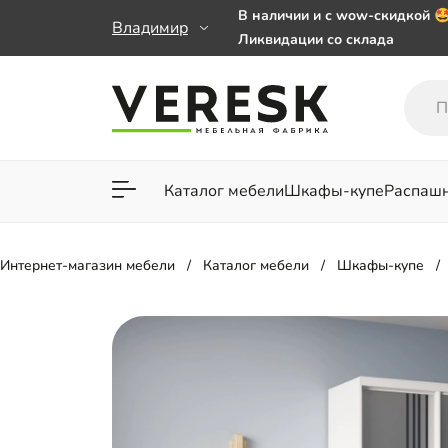
В наличии и с wow-скидкой 
Владимир
Ликвидации со склада
Мебель на заказ. Выбирайте 
заказе от 50 000 ₽
Важно! Наш Whatsapp переех
+79101813475 💌
Каталог мебели
Шкафы-купе
Распаш
Для гостиной
Для спа
Интернет-магазин мебели
Каталог мебели
Шкафы-купе