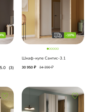
0%
-10%
Шкаф-купе Сантис-3.1
5.0
(3)
30 950
34 390