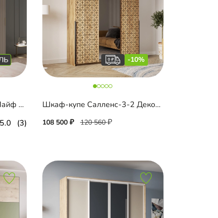
-10%
Шкаф-купе Шармель-3 Лайф Эмаль с зеркалом
Шкаф-купе Салленс-3-2 Декор 3
5.0
(3)
108 500
120 560