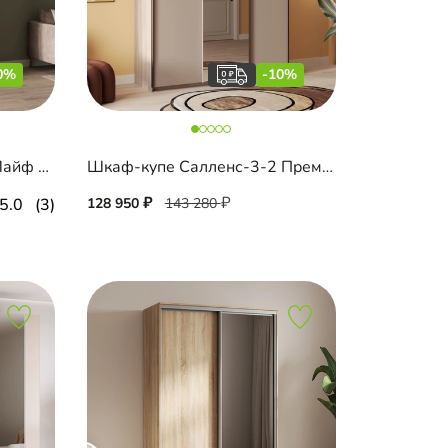
0%
-10%
Шкаф-купе Шармель-2 Лайф с зеркалом
Шкаф-купе Салленс-3-2 Премиум
5.0
(3)
128 950
143 280