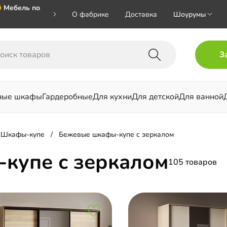
 Мебель по
О фабрике
Доставка
Шоурумы
🎁🎁🎁 при
З
ал на номер
ные шкафы
Гардеробные
Для кухни
Для детской
Для ванной
льни
Шкафы-купе
Бежевые шкафы-купе с зеркалом
купе с зеркалом
105 товаров