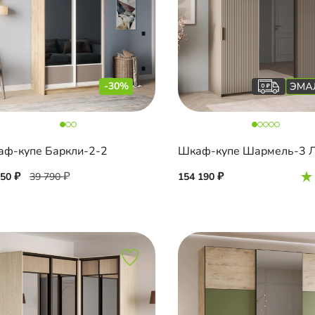
-30%
ф-купе Баркли-2-2
850
39 790
154 190