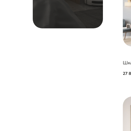
Шка
27 