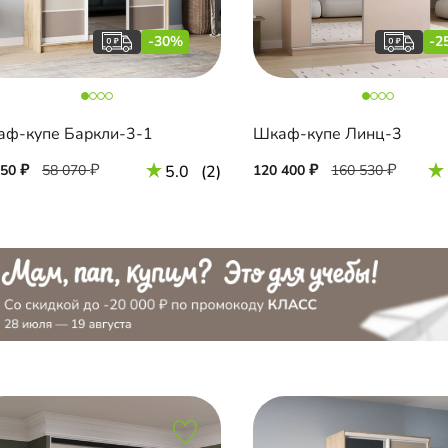
-30%
-2
ф-купе Баркли-3-1
Шкаф-купе Линц-3
650
58 070
5.0
(2)
120 400
160 530