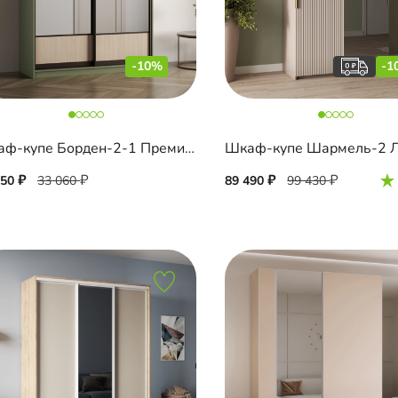
-10%
-1
Шкаф-купе Борден-2-1 Премиум
750
33 060
89 490
99 430