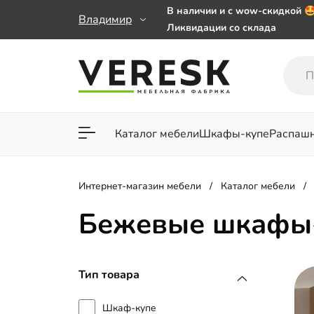
В наличии и с wow-скидкой 
Владимир
Ликвидации со склада
Мебель на заказ. Выбирайте 
заказе от 50 000 ₽
Важно! Наш Whatsapp переех
+79101813475 💌
Каталог мебели
Шкафы-купе
Распаш
Для гостиной
Для спа
Интернет-магазин мебели
Каталог мебели
Бежевые шкафы-
Тип товара
Шкаф-купе