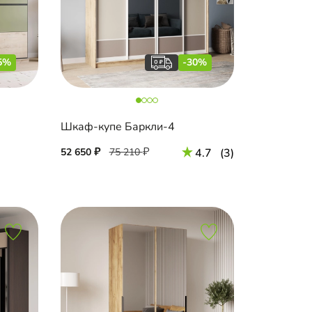
5%
-30%
Шкаф-купе Баркли-4
52 650
75 210
4.7
(3)