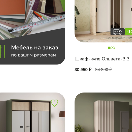
-1
Шкаф-купе Ольвега-3.3
30 950
34 390