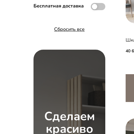
Бесплатная доставка
Hettich Top Line
Versal
Сбросить все
Альянс
Шка
40 
Сделаем
красиво