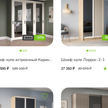
-10%
-3
Шкаф-купе встроенный Карини-3-1
Шкаф-купе Лоррис-2-1
 590
185 100
27 350
39 070