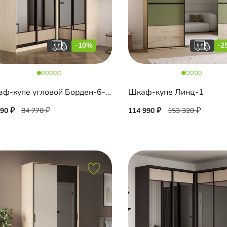
-10%
-2
Шкаф-купе угловой Борден-6-1 1600 Премиум
Шкаф-купе Линц-1
290
84 770
114 990
153 320