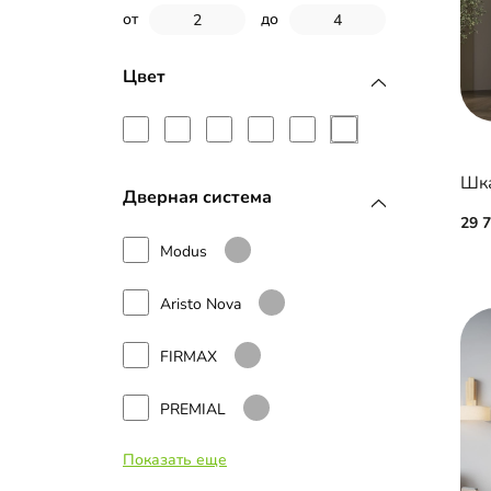
Фотопечать
от
до
Цвет
Дверная система
29 
Modus
Aristo Nova
FIRMAX
PREMIAL
Показать еще
INTEGRO