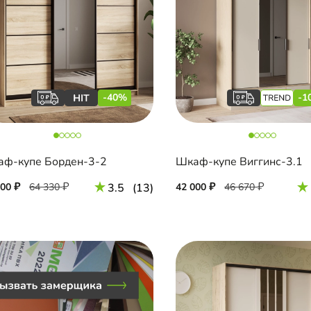
-40%
-1
ф-купе Борден-3-2
Шкаф-купе Виггинс-3.1
600
64 330
3.5
(13)
42 000
46 670