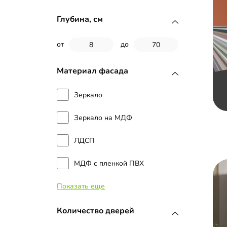
Глубина, см
от
до
Материал фасада
Зеркало
Зеркало на МДФ
ЛДСП
МДФ с пленкой ПВХ
Показать еще
МДФ с эмалью
Стекло с пленкой Oracal
Количество дверей