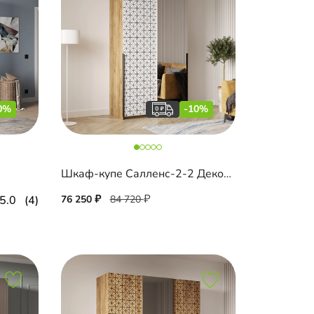
0%
-10%
Шкаф-купе Салленс-2-2 Декор 3
5.0
(4)
76 250
84 720