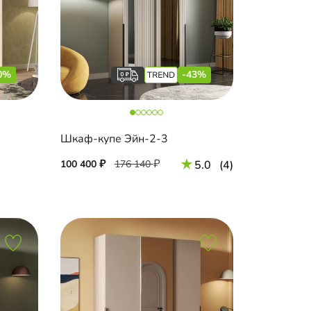
0%
-43%
Шкаф-купе Эйн-2-3
100 400
176 140
5.0
(4)