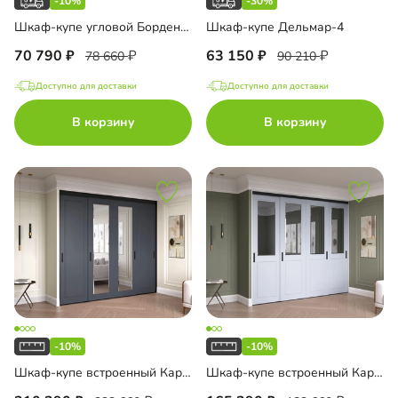
-10%
-30%
Шкаф-купе угловой Борден-6-1 1800
Шкаф-купе Дельмар-4
70 790
63 150
78 660
90 210
Доступно для доставки
Доступно для доставки
В корзину
В корзину
-10%
-10%
Шкаф-купе встроенный Карини-4-1
Шкаф-купе встроенный Карини-4-5