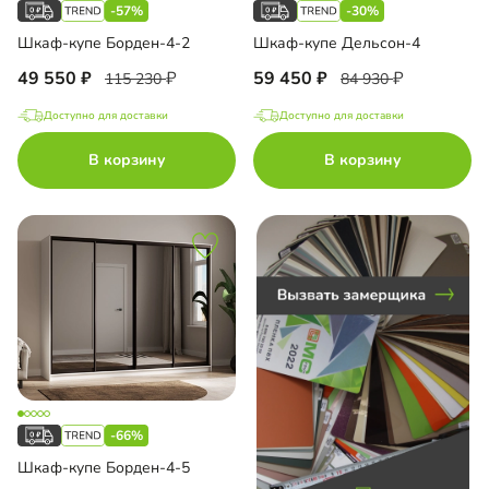
-57%
-30%
-купе встроенный
Шкаф-купе Борден-4-2
Шкаф-купе Дельсон-4
49 550
59 450
115 230
84 930
Доступно для доставки
Доступно для доставки
до
В корзину
В корзину
до
до
-66%
до
Шкаф-купе Борден-4-5