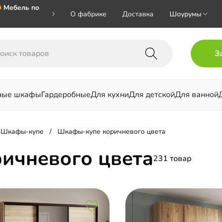
 Мебель по
О фабрике
Доставка
Шоурумы
🎁🎁🎁 при
З
ал на номер
ные шкафы
Гардеробные
Для кухни
Для детской
Для ванной
льни
Шкафы-купе
Шкафы-купе коричневого цвета
ичневого цвета
231 товар