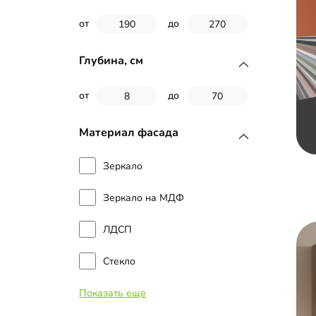
от
до
Глубина, см
от
до
Материал фасада
Зеркало
Зеркало на МДФ
ЛДСП
Стекло
Показать еще
МДФ с пленкой ПВХ