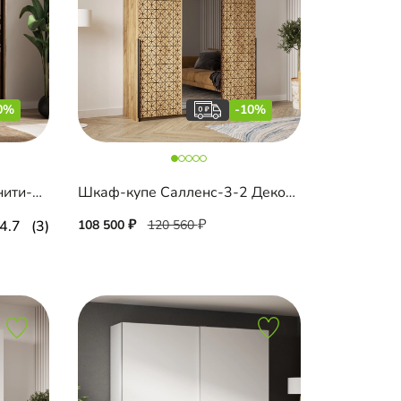
0%
-10%
Книжный шкаф-купе Тринити-3-1 4 полки
Шкаф-купе Салленс-3-2 Декор 3
4.7
(3)
108 500
120 560