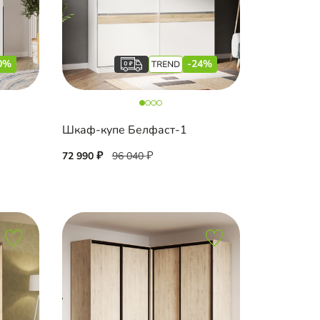
0%
-24%
Шкаф-купе Белфаст-1
72 990
96 040