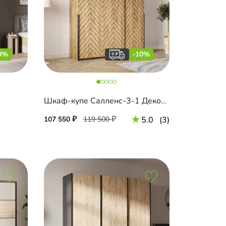
0%
-10%
Шкаф-купе Салленс-3-1 Декор 1
107 550
119 500
5.0
(3)