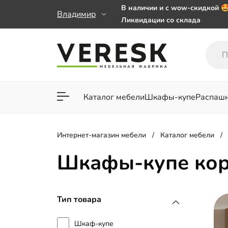
В наличии и с wow-скидкой 
Владимир
Ликвидации со склада
Мебель на заказ. Выбирайте 
заказе от 50 000 ₽
Важно! Наш Whatsapp переех
+79101813475 💌
Каталог мебели
Шкафы-купе
Распаш
Для гостиной
Для спа
Интернет-магазин мебели
Каталог мебели
Шкафы-купе кор
Тип товара
Шкаф-купе