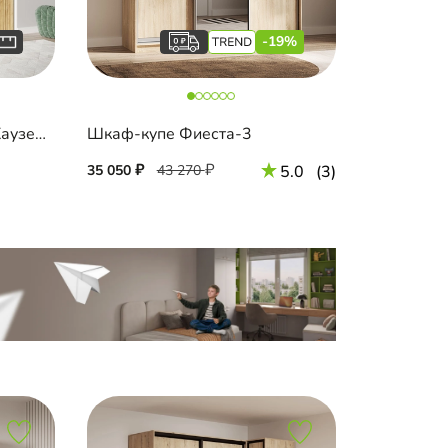
-19%
Шкаф-купе встроенный Хаузен-4-4
Шкаф-купе Фиеста-3
35 050
43 270
5.0
(3)