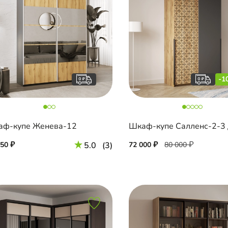
-1
аф-купе Женева-12
550
5.0
(3)
72 000
80 000