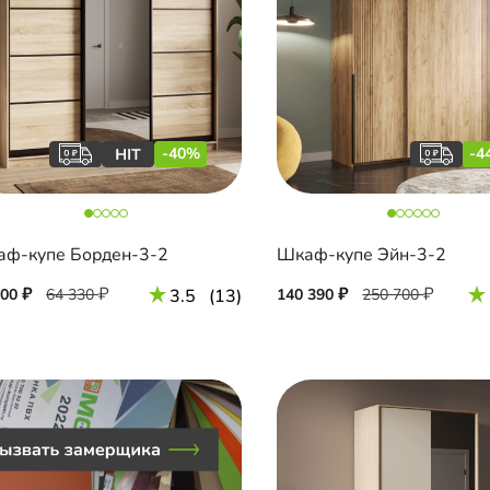
-40%
-4
ф-купе Борден-3-2
Шкаф-купе Эйн-3-2
600
64 330
3.5
(13)
140 390
250 700