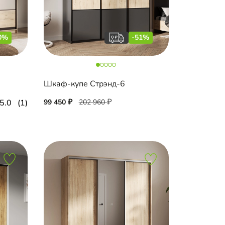
0%
-51%
Шкаф-купе Стрэнд-6
5.0
(1)
99 450
202 960