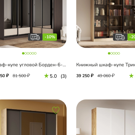
-10%
-2
Шкаф-купе угловой Борден-6-1 2000
350
81 500
5.0
(3)
39 250
49 060