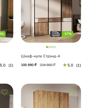
4%
-57%
Шкаф-купе Стрэнд-4
5.0
(1)
100 990
234 860
5.0
(1)