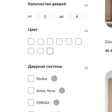
Стекло с пленкой Oracal
Количество дверей
Фотопечать
от
до
Цвет
Шка
45 
Дверная система
Modus
Aristo Nova
FIRMAX