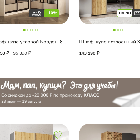
-10%
Шкаф-купе угловой Борден-6-1 2200 Премиум
850
95 390
143 190