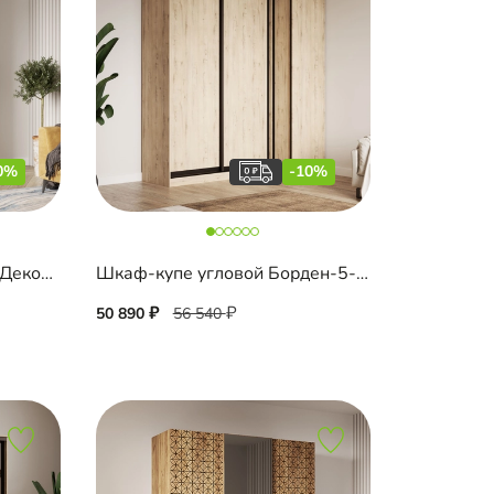
0%
-10%
Шкаф-купе Салленс-2-3 Декор 3
Шкаф-купе угловой Борден-5-6 1000
50 890
56 540