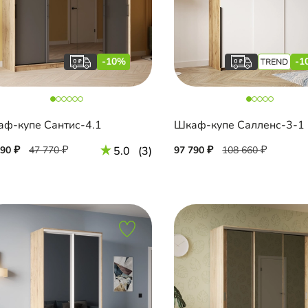
-10%
-1
ф-купе Сантис-4.1
Шкаф-купе Салленс-3-1
990
47 770
5.0
(3)
97 790
108 660