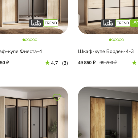
-5
ф-купе Фиеста-4
Шкаф-купе Борден-4-3
350
4.7
(3)
49 850
99 700