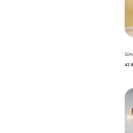
Шка
42 