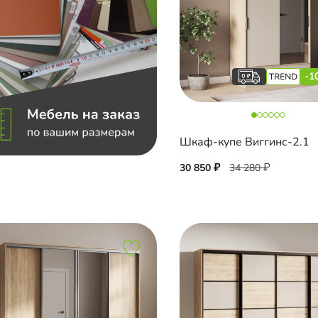
-1
Шкаф-купе Виггинс-2.1
30 850
34 280