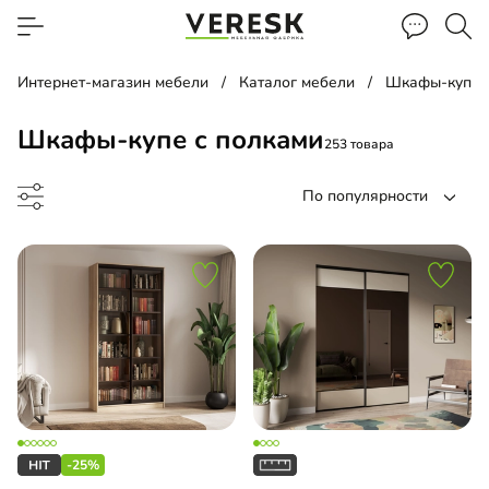
Интернет-магазин мебели
Каталог мебели
Шкафы-купе
Шкафы-купе с полками
253 товара
По популярности
ф-купе
-купе угловой
-25%
-купе встроенный