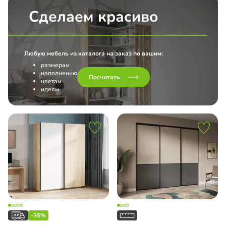
Сделаем красиво
l
Любую мебель из каталога на заказ по вашим:
размерам
наполнению
Посчитать
цветам
идеям
-35%