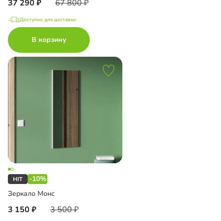
37 290
67 800
Доступно для доставки
В корзину
-10%
Зеркало Монс
3 150
3 500