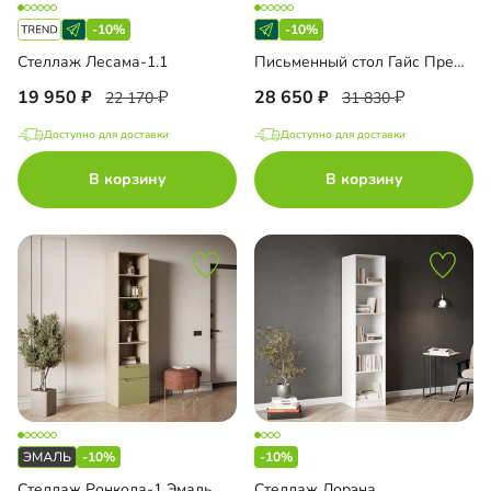
-10%
-10%
Стеллаж Лесама-1.1
Письменный стол Гайс Премиум
19 950
28 650
22 170
31 830
Доступно для доставки
Доступно для доставки
В корзину
В корзину
-10%
-10%
Стеллаж Ронкола-1 Эмаль
Стеллаж Лорэна