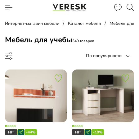
Интернет-магазин мебели
Каталог мебели
Мебель для д
Мебель для учебы
349 товаров
По популярности
лаж
а
-44%
-10%
менный стол