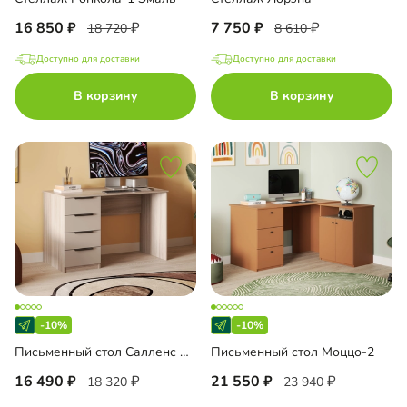
16 850
7 750
18 720
8 610
Доступно для доставки
Доступно для доставки
В корзину
В корзину
-10%
-10%
Письменный стол Салленс Премиум
Письменный стол Моццо-2
16 490
21 550
18 320
23 940