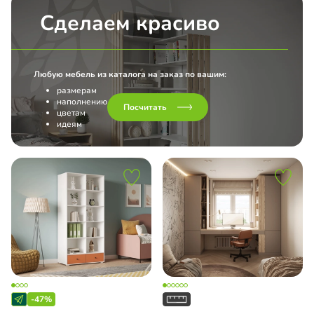
Сделаем красиво
ка МДФ
ло с пленкой Oracal
Любую мебель из каталога на заказ по вашим:
П
размерам
наполнению
Посчитать
цветам
идеям
педическое разборное
до
ашные двери
-47%